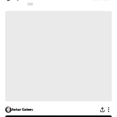
200
ss batrider
Askar Galeev