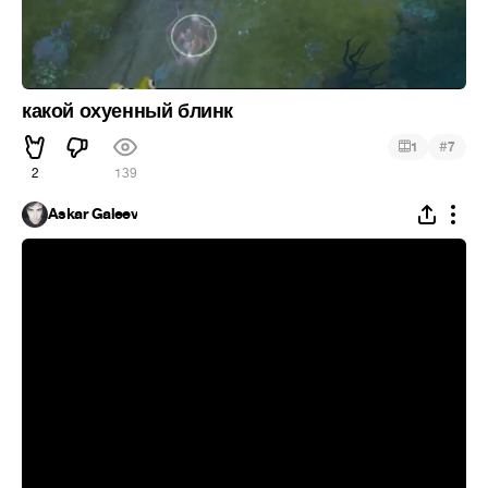
какой охуенный блинк
#
1
7
2
139
Askar Galeev