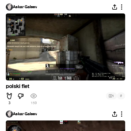
Askar Galeev
polski flet
#
1
3
159
Askar Galeev