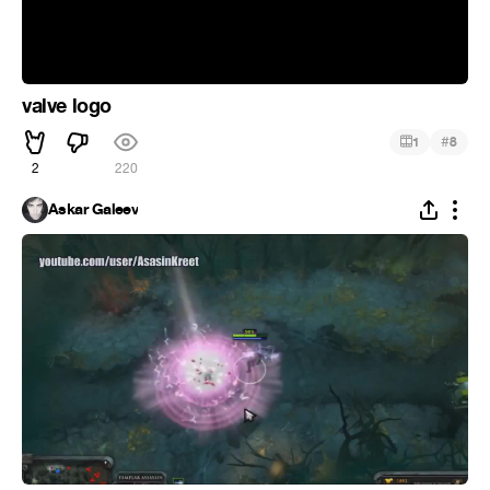
valve logo
#
1
8
2
220
Askar Galeev