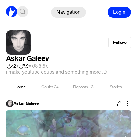
Navigation
Login
Follow
Askar Galeev
2
•
9
•
8.6k
i make youtube coubs and something more :D
Home
Coubs
24
Reposts
13
Stories
Askar Galeev