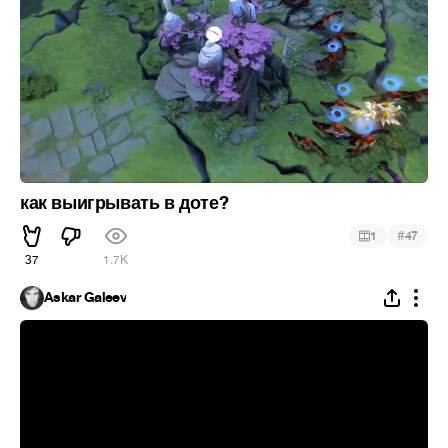
как выигрывать в доте?
#
1
47
37
1.7K
Askar Galeev