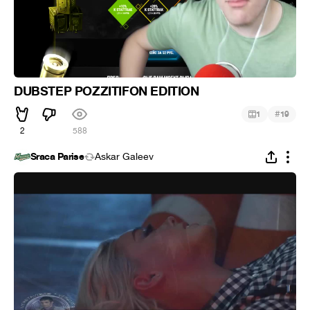
DUBSTEP POZZITIFON EDITION
#
1
19
2
588
Sraca Parise
Askar Galeev