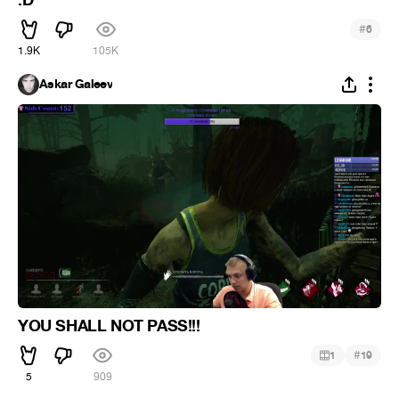
#
6
1.9K
105K
Askar Galeev
YOU SHALL NOT PASS!!!
#
1
19
5
909