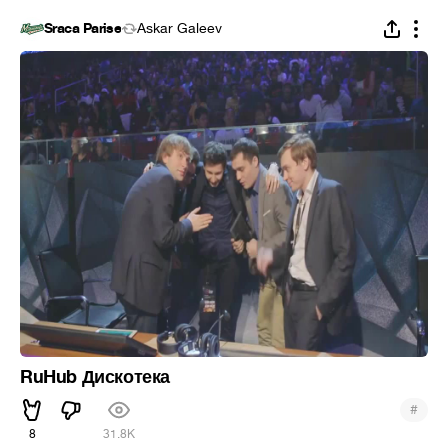
Sraca Parise
Askar Galeev
RuHub Дискотека
#
8
31.8K