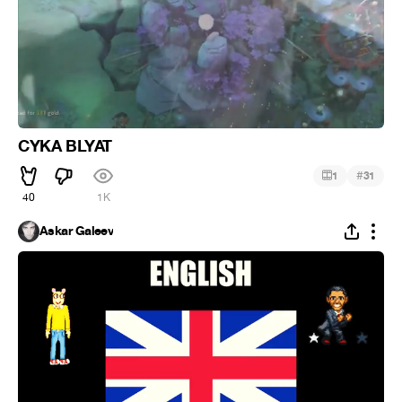
CYKA BLYAT
#
1
31
40
1K
Askar Galeev