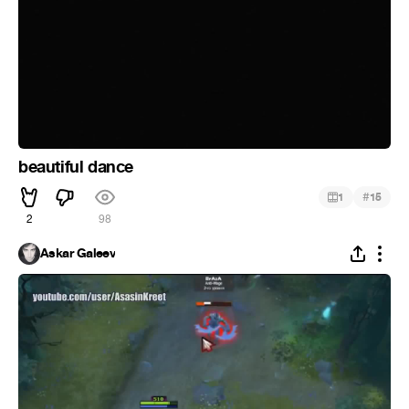
beautiful dance
#
1
15
2
98
Askar Galeev