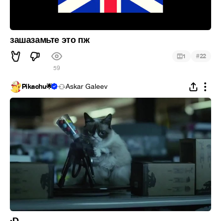
зашазамьте это пж
#
1
22
59
Pikachu🌟
Askar Galeev
:D