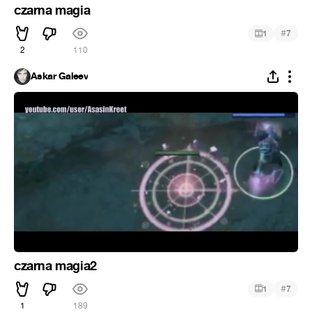
czarna magia
#
1
7
2
110
Askar Galeev
czarna magia2
#
1
7
1
189