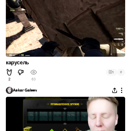
карусель
#
1
2
63
Askar Galeev