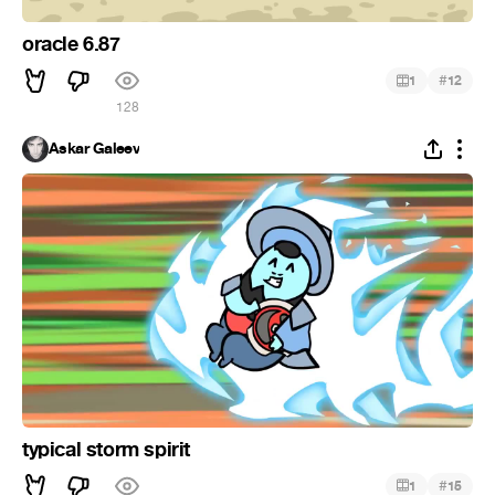
oracle 6.87
#
1
12
128
Askar Galeev
typical storm spirit
#
1
15