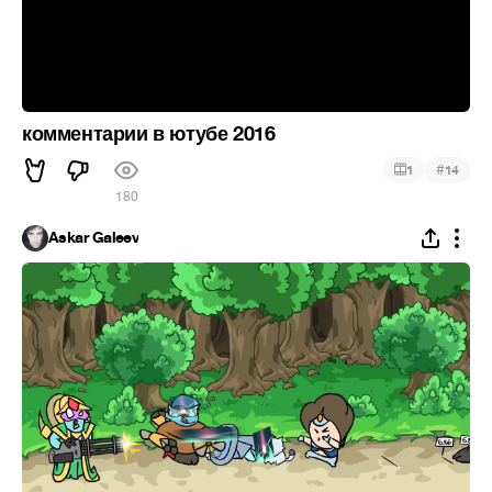
комментарии в ютубе 2016
#
1
14
180
Askar Galeev