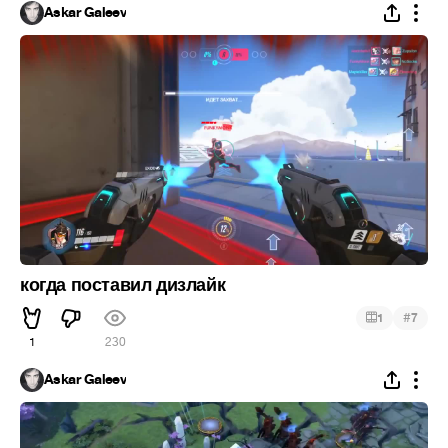
Askar Galeev
когда поставил дизлайк
#
1
7
1
230
Askar Galeev