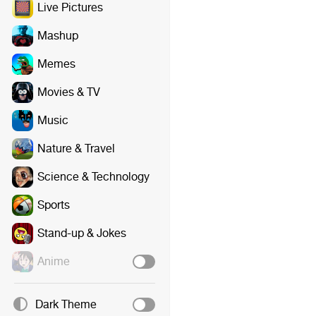
Live Pictures
Mashup
Memes
Movies & TV
Music
Nature & Travel
Science & Technology
Sports
Stand-up & Jokes
Anime
Dark Theme