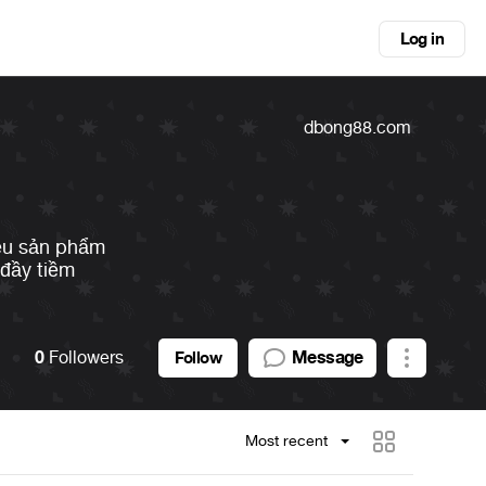
Log in
dbong88.com
ều sản phẩm
 đầy tiềm
0
Followers
Message
Follow
Most recent