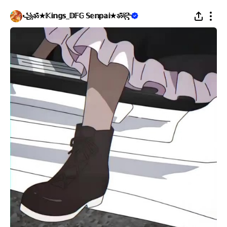
꧁ॐ★𝕂𝕚𝕟𝕘𝕤_𝔻𝔽𝔾 𝕊𝕖𝕟𝕡𝕒𝕚★ॐ꧂