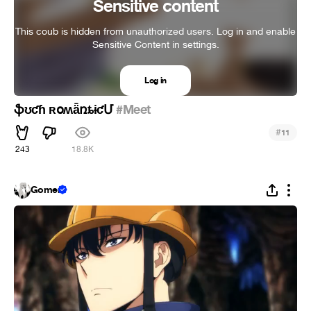
Sensitive content
This coub is hidden from unauthorized users. Log in and enable
Sensitive Content in settings.
Log in
ֆʊƈɦ ʀօʍǟռȶɨƈՄ
#Meet
#
11
243
18.8K
Gomer