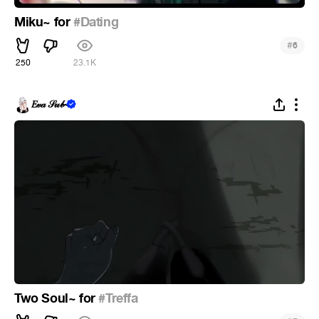
Miku~ for
#Dating
#
6
250
23.1K
𝐸𝓋𝒶 𝒮𝓊𝒷~
Two Soul~ for
#Treffa