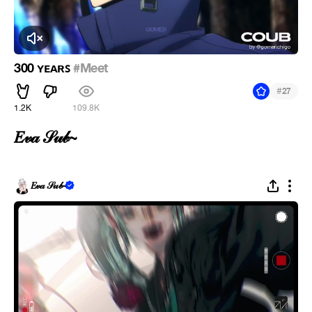
Click to Unmute
300 ʏᴇᴀʀꜱ
#Meet
#
27
1.2K
109.8K
𝐸𝓋𝒶 𝒮𝓊𝒷~
𝐸𝓋𝒶 𝒮𝓊𝒷~