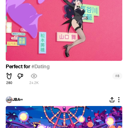
Perfect for
#Dating
#
8
280
24.2K
JBA∞