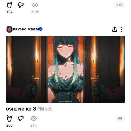
#
12
124
15.3K
ᴘsʏᴄʜᴏ ᴍɪsɪᴅᴇ
ᴏsʜɪ ɴᴏ ᴋᴏ 3
#Meet
#
9
266
21K