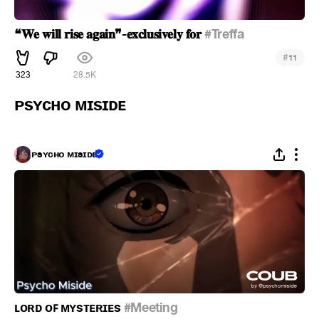
❝𝐖𝐞 𝐰𝐢𝐥𝐥 𝐫𝐢𝐬𝐞 𝐚𝐠𝐚𝐢𝐧❞-𝐞𝐱𝐜𝐥𝐮𝐬𝐢𝐯𝐞𝐥𝐲 𝐟𝐨𝐫
#Treffa
#
11
323
28.5K
ᴘsʏᴄʜᴏ ᴍɪsɪᴅᴇ
ᴘsʏᴄʜᴏ ᴍɪsɪᴅᴇ
ʟᴏʀᴅ ᴏꜰ ᴍʏsᴛᴇʀɪᴇs
#Meeting