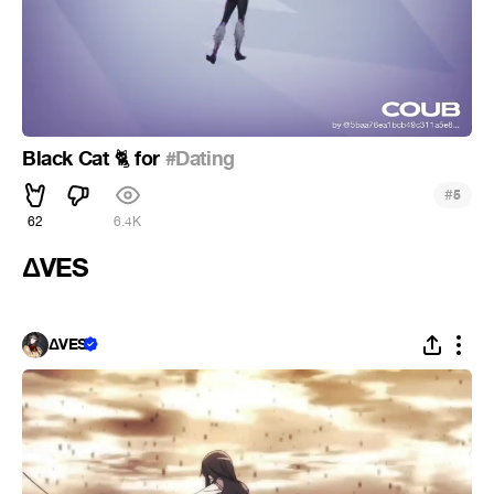
Black Cat
for
#Dating
🐈
#
5
62
6.4K
ΔVES
ΔVES