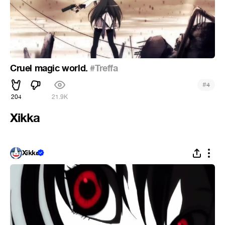
Cruel magic world.
#Treffa
#
4
204
21.9K
Xikka
Xikka