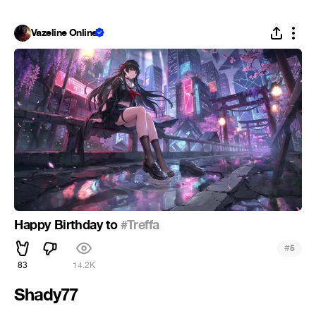
Vazeline Online
Happy Birthday to
#Treffa
#
5
83
14.2K
Shady77