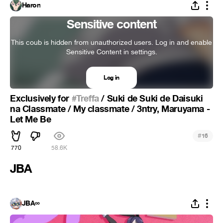
Haron
Sensitive content
This coub is hidden from unauthorized users. Log in and enable
Sensitive Content in settings.
Log in
Exclusively for
#Treffa
/ Suki de Suki de Daisuki
na Classmate / My classmate / 3ntry, Maruyama -
Let Me Be
#
16
770
58.6K
JBA
JBA∞