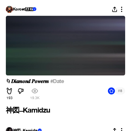
Korcet4️⃣7️⃣
𝑫𝒊𝒂𝒎𝒐𝒏𝒅 𝑷𝒐𝒘𝒆𝒓𝒎
#Date
🌀
#
8
193
19.3K
神図 ̶ Kamidzu
神図 ̶ Kamidzu