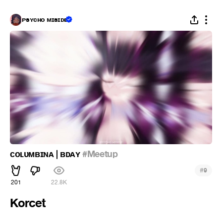
ᴘsʏᴄʜᴏ ᴍɪsɪᴅᴇ
ᴄᴏʟᴜᴍʙɪɴᴀ | ʙᴅᴀʏ
#Meetup
#
9
201
22.8K
Korcet