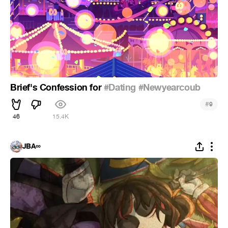
Brief's Confession for
#Dating
#Newyearcoub
#
9
46
15.4K
JBA∞