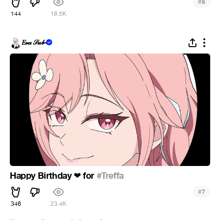
#
5
144
18.5K
𝐸𝓋𝒶 𝒮𝓊𝒷~
Happy Birthday
for
#Treffa
❤
#
7
346
23.4K