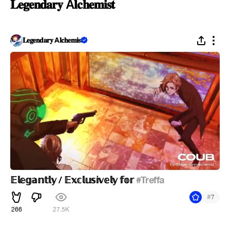
𝐋𝐞𝐠𝐞𝐧𝐝𝐚𝐫𝐲 А𝐥𝐜𝐡𝐞𝐦𝐢𝐬𝐭
𝐋𝐞𝐠𝐞𝐧𝐝𝐚𝐫𝐲 A𝐥𝐜𝐡𝐞𝐦𝐢𝐬𝐭
𝔼𝕝𝕖𝕘𝕒𝕟𝕥𝕝𝕪 / 𝔼𝕩𝕔𝕝𝕦𝕤𝕚𝕧𝕖𝕝𝕪 𝕗𝕠𝕣
#Treffa
#
7
266
27.5K