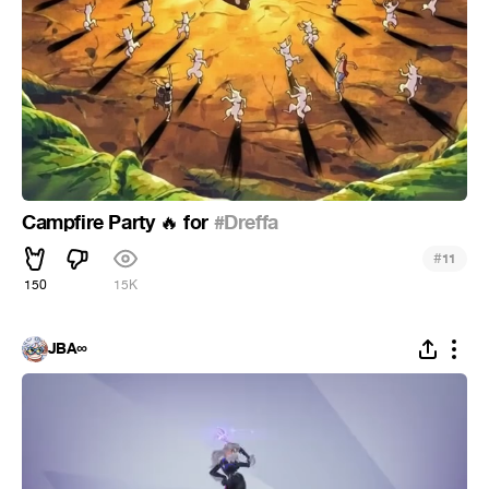
Campfire Party
for
#Dreffa
🔥
#
11
150
15K
JBA∞