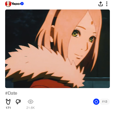
Yapon
#Date
#
13
171
21.6K