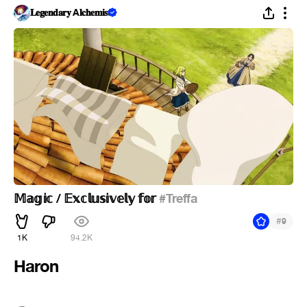
𝐋𝐞𝐠𝐞𝐧𝐝𝐚𝐫𝐲 A𝐥𝐜𝐡𝐞𝐦𝐢𝐬𝐭
𝕄𝕒𝕘𝕚𝕔 / 𝔼𝕩𝕔𝕝𝕦𝕤𝕚𝕧𝕖𝕝𝕪 𝕗𝕠𝕣
#Treffa
#
9
1K
94.2K
Haron