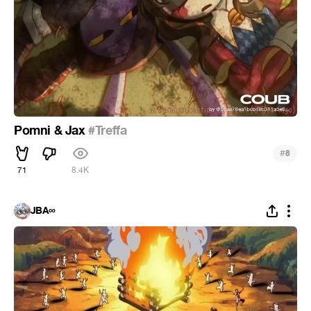
Pomni & Jax
#Treffa
#
8
71
8.4K
JBA∞