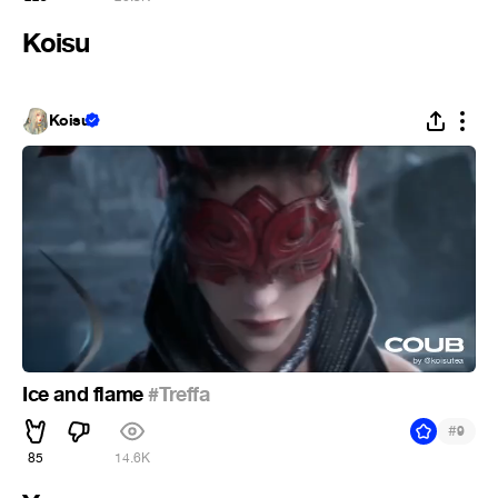
Koisu
Koisu
Ice and flame
#Treffa
#
9
85
14.6K