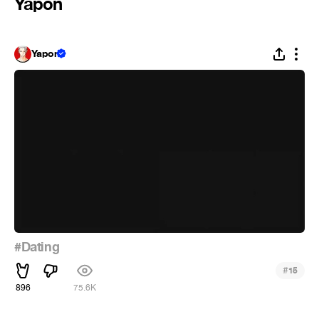
Yapon
Yapon
#Dating
#
15
896
75.6K