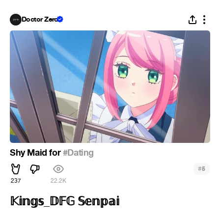
Doctor Zero
Shy Maid for
#Dating
#
5
237
22.2K
𝕂𝕚𝕟𝕘𝕤_𝔻𝔽𝔾 𝕊𝕖𝕟𝕡𝕒𝕚