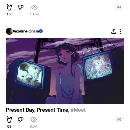
#
4
130
13.5K
Vazeline Online
Present Day, Present Time,
#Meet
#
6
68
8.6K