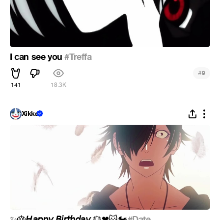
I can see you
#Treffa
#
9
141
18.3K
Xikka
𝘏𝘢𝘱𝘱𝘺 𝘉𝘪𝘳𝘵𝘩𝘥𝘢𝘺
#Date
✨
🎂
🎂
❤
🐱
🏍