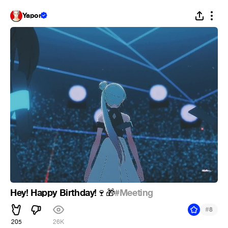
Yapon
Hey! Happy Birthday!
#Meeting
🍷
🎁
#
8
205
26K