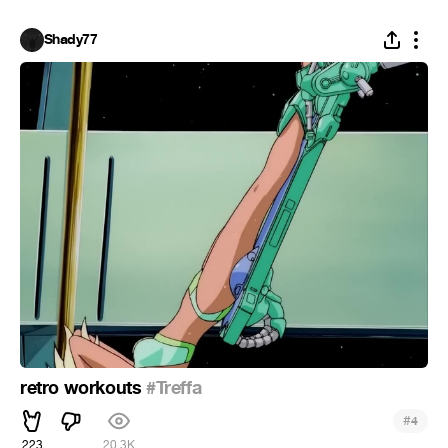
Shady77
retro workouts
#Treffa
#
4
223
20.3K