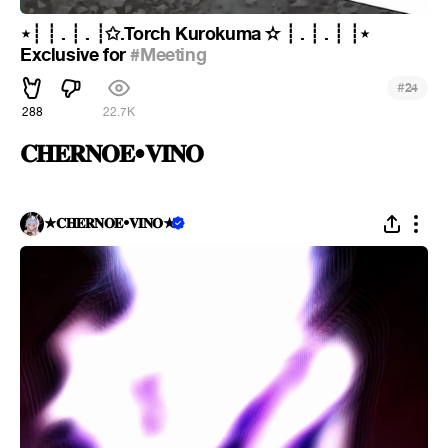
⋆┊ ┊ . ┊ . ┊✩.Torch Kurokuma ✫ ┊ . ┊ . ┊ ┊⋆
Exclusive for
#Meeting
#
24
288
22.7K
𝐂𝐇𝐄𝐑𝐍𝐎𝐄•𝐕𝐈𝐍𝐎
★𝐂𝐇𝐄𝐑𝐍𝐎𝐄•𝐕𝐈𝐍𝐎★