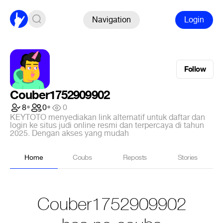
Navigation
Login
Follow
Couber1752909902
8
•
0
•
0
KEYTOTO menyediakan link alternatif untuk daftar dan
login ke situs judi online resmi dan terpercaya di tahun
2025. Dengan akses yang mudah
Home
Coubs
Reposts
Stories
Couber1752909902