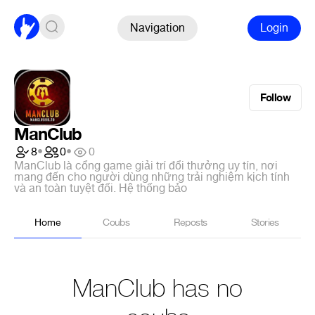
Navigation
Login
Follow
ManClub
8
•
0
•
0
ManClub là cổng game giải trí đổi thưởng uy tín, nơi
mang đến cho người dùng những trải nghiệm kịch tính
và an toàn tuyệt đối. Hệ thống bảo
Home
Coubs
Reposts
Stories
ManClub has no