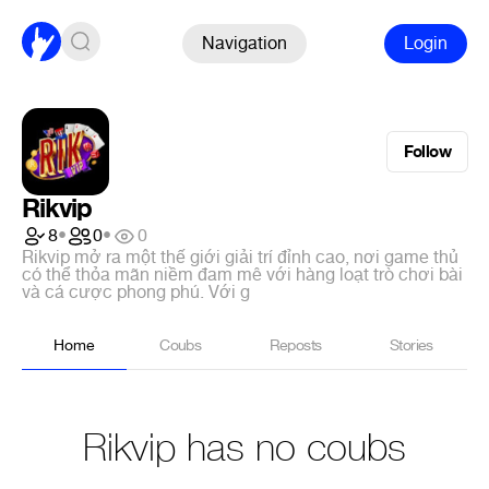
Navigation
Login
Follow
Rikvip
8
•
0
•
0
Rikvip mở ra một thế giới giải trí đỉnh cao, nơi game thủ
có thể thỏa mãn niềm đam mê với hàng loạt trò chơi bài
và cá cược phong phú. Với g
Home
Coubs
Reposts
Stories
Rikvip has no coubs