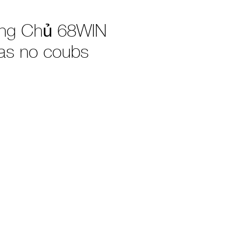
rang Chủ 68WIN
as no coubs