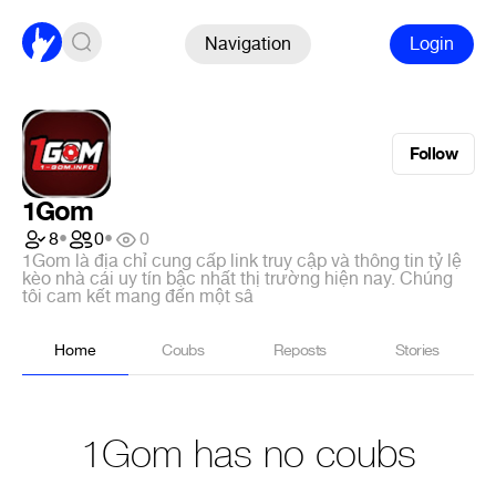
Navigation
Login
Follow
1Gom
8
•
0
•
0
1Gom là địa chỉ cung cấp link truy cập và thông tin tỷ lệ
kèo nhà cái uy tín bậc nhất thị trường hiện nay. Chúng
tôi cam kết mang đến một sâ
Home
Coubs
Reposts
Stories
1Gom has no coubs