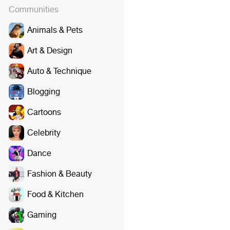
Communities
Animals & Pets
Art & Design
Auto & Technique
Blogging
Cartoons
Celebrity
Dance
Fashion & Beauty
Food & Kitchen
Gaming