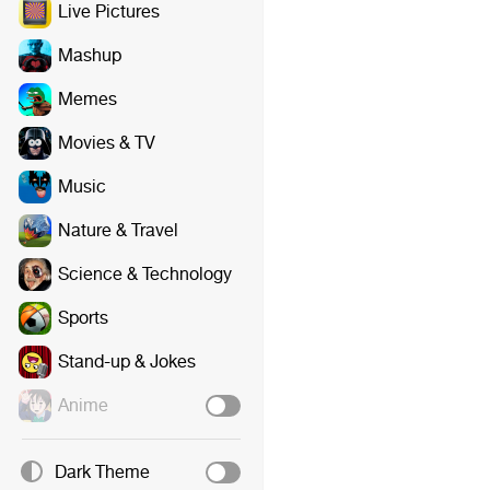
Live Pictures
Mashup
Memes
Movies & TV
Music
Nature & Travel
Science & Technology
Sports
Stand-up & Jokes
Anime
Dark Theme