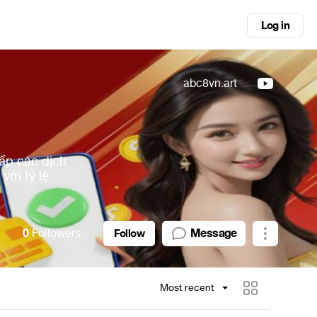
Log in
abc8vn.art
cấp các dịch
với tỷ lệ
0
Followers
Message
Follow
Most recent