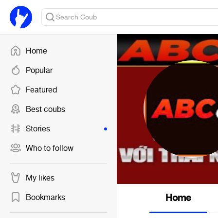
Home
Popular
Featured
Best coubs
Stories
Who to follow
My likes
Home
Bookmarks