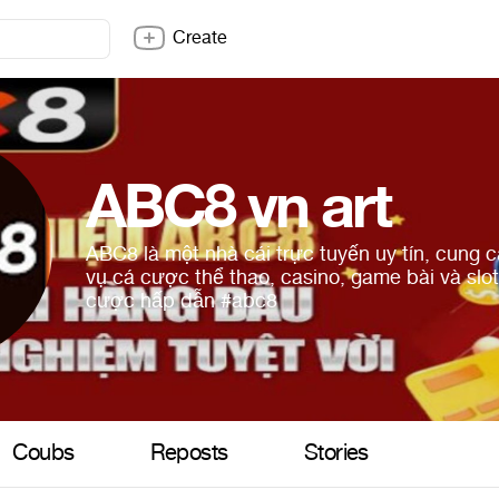
Create
ABC8 vn art
ABC8 là một nhà cái trực tuyến uy tín, cung 
vụ cá cược thể thao, casino, game bài và slot 
cược hấp dẫn
#abc8
Coubs
Reposts
Stories