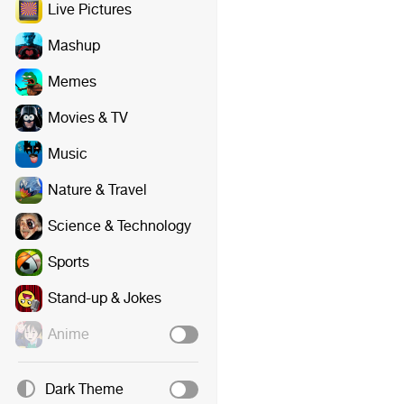
Live Pictures
Mashup
Memes
Movies & TV
Music
Nature & Travel
Science & Technology
Sports
Stand-up & Jokes
Anime
Dark Theme