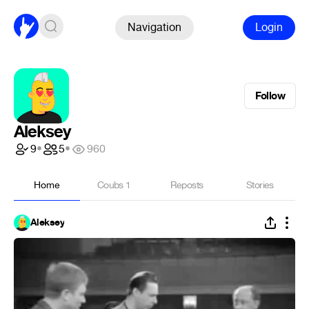
Navigation
Login
Follow
Aleksey
9
•
5
•
960
Home
Coubs
1
Reposts
Stories
Aleksey