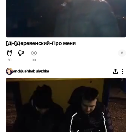
[ДН]Деревенский-Про меня
#
30
90
andrjushkabulyzhka