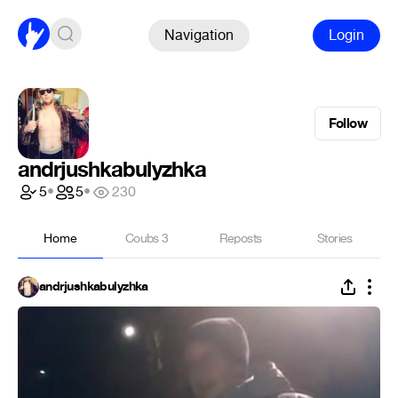
Navigation
Login
Follow
andrjushkabulyzhka
5
•
5
•
230
Home
Coubs
3
Reposts
Stories
andrjushkabulyzhka