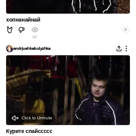
хопнанайнай
#
62
andrjushkabulyzhka
Click to Unmute
Курите спайссссс