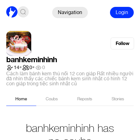
Navigation
Login
Follow
banhkeminhinh
14
•
0
•
0
Cách làm bánh kem thú nổi 12 con giáp Rất nhiều người
đã nhìn thấy các chiếc bánh kem sinh nhật có hình 12
con giáp trong tiệc sinh nhật củ
Home
Coubs
Reposts
Stories
banhkeminhinh has