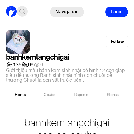
Navigation
Login
Follow
banhkemtangchigai
13
•
0
•
0
Giới thiệu mẫu bánh kem sinh nhật có hình 12 con giáp
siêu dễ thương Bánh sinh nhật hình con chuột dễ
thương Chuột là con vật trước tiên t
Home
Coubs
Reposts
Stories
banhkemtangchigai