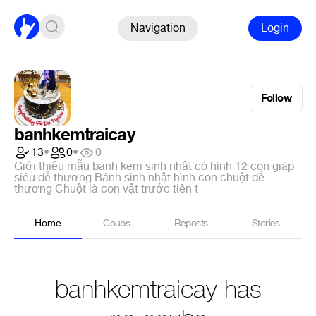
Navigation
Login
Follow
banhkemtraicay
13
•
0
•
0
Giới thiệu mẫu bánh kem sinh nhật có hình 12 con giáp
siêu dễ thương Bánh sinh nhật hình con chuột dễ
thương Chuột là con vật trước tiên t
Home
Coubs
Reposts
Stories
banhkemtraicay has