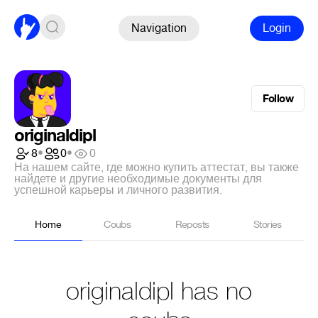
Navigation
Login
Follow
originaldipl
8
•
0
•
0
На нашем сайте, где можно купить аттестат, вы также
найдете и другие необходимые документы для
успешной карьеры и личного развития.
Home
Coubs
Reposts
Stories
originaldipl has no