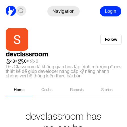
Navigation
Login
Follow
devclassroom
8
•
0
•
0
DevClassroom là không gian học lập trình mở rộng được
thiết kế để giúp developer nâng cấp kỹ năng nhanh
chóng với hệ thống kiến thức bài bản
Home
Coubs
Reposts
Stories
devclassroom has