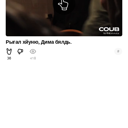
Рыгал хйуню, Дима бялдь.
#
36
418