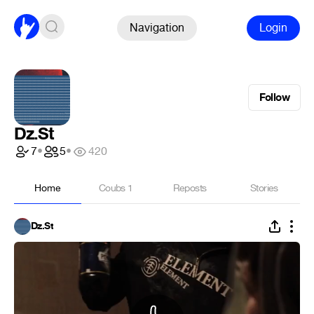
Navigation
Login
Follow
Dz.St
7
•
5
•
420
Home
Coubs
1
Reposts
Stories
Dz.St