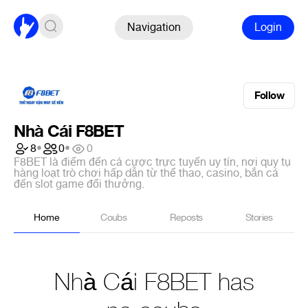
Navigation
Login
Follow
Nhà Cái F8BET
8
•
0
•
0
F8BET là điểm đến cá cược trực tuyến uy tín, nơi quy tụ
hàng loạt trò chơi hấp dẫn từ thể thao, casino, bắn cá
đến slot game đổi thưởng.
Home
Coubs
Reposts
Stories
Nhà Cái F8BET has