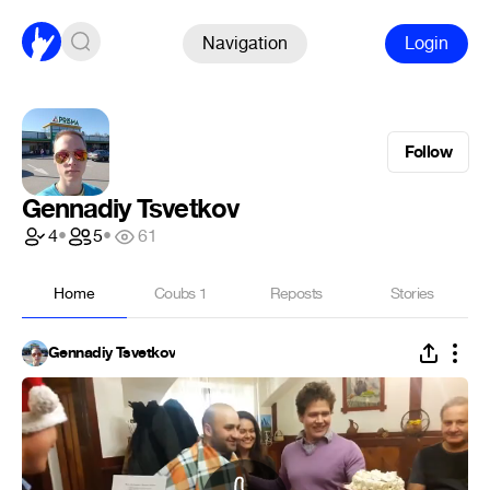
Navigation
Login
Follow
Gennadiy Tsvetkov
4
•
5
•
61
Home
Coubs
1
Reposts
Stories
Gennadiy Tsvetkov