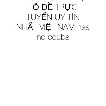
LÔ ĐỀ TRỰC
TUYẾN UY TÍN
NHẤT VIỆT NAM has
no coubs