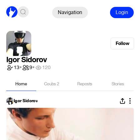
Navigation
Login
Follow
Igor Sidorov
13
•
9
•
120
Home
Coubs
2
Reposts
Stories
Igor Sidorov