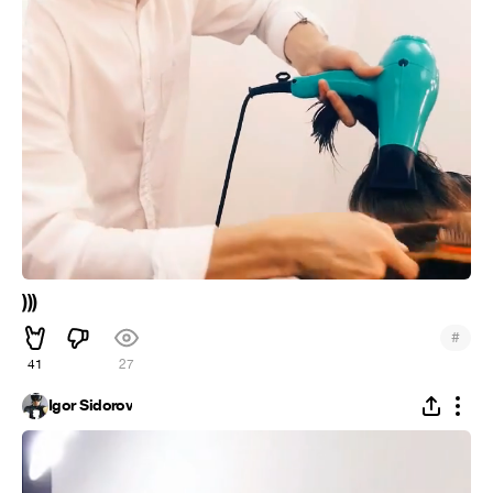
)))
#
41
27
Igor Sidorov