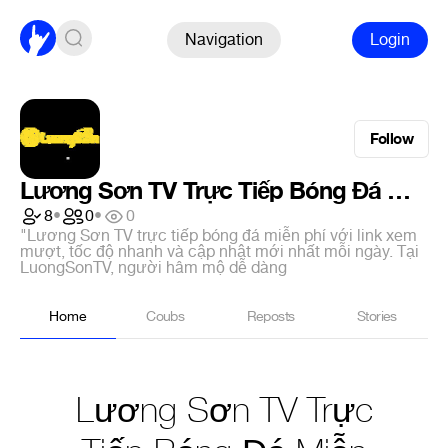
Navigation
Login
Follow
Lương Sơn TV Trực Tiếp Bóng Đá Miễn Phí – Link Xem Mượt Nhanh, Mới Nhất
8
•
0
•
0
"Lương Sơn TV trực tiếp bóng đá miễn phí với link xem
mượt, tốc độ nhanh và cập nhật mới nhất mỗi ngày. Tại
LuongSonTV, người hâm mộ dễ dàng
Home
Coubs
Reposts
Stories
Lương Sơn TV Trực