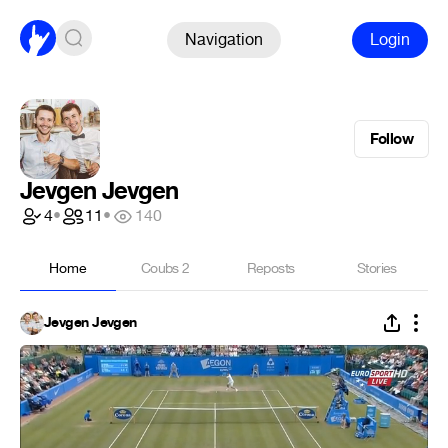
Navigation
Login
Follow
Jevgen Jevgen
4
•
11
•
140
Home
Coubs
2
Reposts
Stories
Jevgen Jevgen