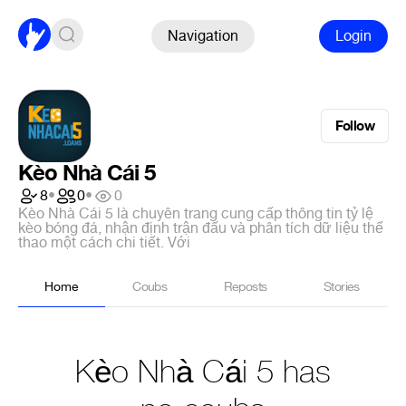
Navigation
Login
Follow
Kèo Nhà Cái 5
8
•
0
•
0
Kèo Nhà Cái 5 là chuyên trang cung cấp thông tin tỷ lệ
kèo bóng đá, nhận định trận đấu và phân tích dữ liệu thể
thao một cách chi tiết. Với
Home
Coubs
Reposts
Stories
Kèo Nhà Cái 5 has