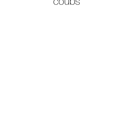
coubs