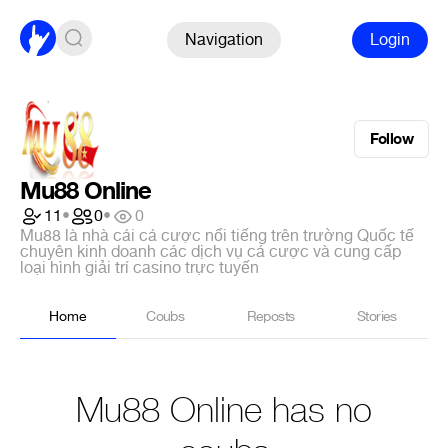
Navigation
Login
Follow
Mu88 Online
11
•
0
•
0
Mu88 là nhà cái cá cược nổi tiếng trên trường Quốc tế
chuyên kinh doanh các dịch vụ cá cược và cung cấp
loại hình giải trí casino trực tuyến
Home
Coubs
Reposts
Stories
Mu88 Online has no