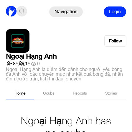
Navigation
Login
Follow
Ngoại Hạng Anh
8
•
1
•
0
Ngoại Hạng Anh là điểm đến dành cho người yêu bóng
đá Anh với các chuyên mục như kết quả bóng đá, nhận
định trước trận, lịch thi đấu, chuyển
Home
Coubs
Reposts
Stories
Ngoại Hạng Anh has