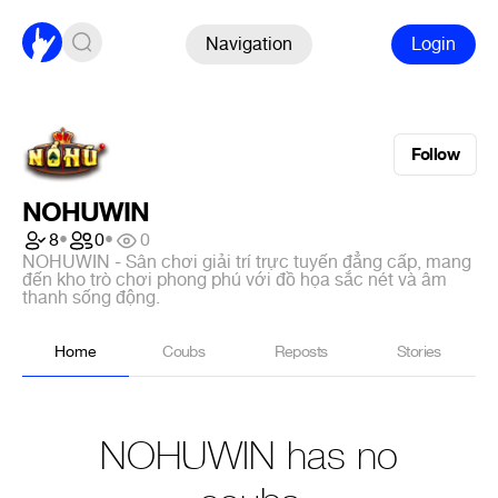
Navigation
Login
Follow
NOHUWIN
8
•
0
•
0
NOHUWIN - Sân chơi giải trí trực tuyến đẳng cấp, mang
đến kho trò chơi phong phú với đồ họa sắc nét và âm
thanh sống động.
Home
Coubs
Reposts
Stories
NOHUWIN has no