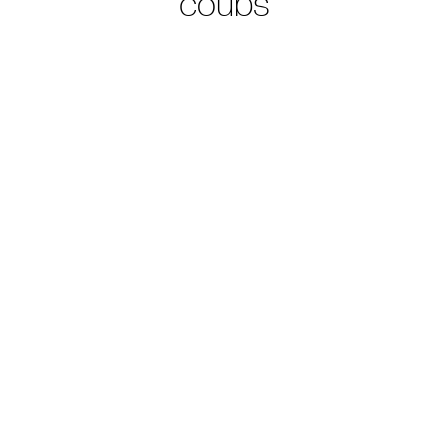
coubs