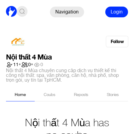
Navigation
Login
Follow
Nội thất 4 Mùa
11
•
0
•
0
Nội thất 4 Mùa chuyên cung câp dịch vụ thiết kế thi
công nội thất: spa, văn phòng, căn hộ, nhà phố, shop
trọn gói, uy tín tại TpHCM.
Home
Coubs
Reposts
Stories
Nội thất 4 Mùa has