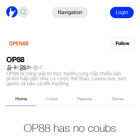
Navigation
Login
Follow
OP88
8
•
0
•
0
OP88 là cổng giải trí trực tuyến cung cấp nhiều sản
phẩm hấp dẫn như cá cược thể thao, casino live, slot
game và bắn cá đổi thưởng.
Home
Coubs
Reposts
Stories
OP88 has no coubs