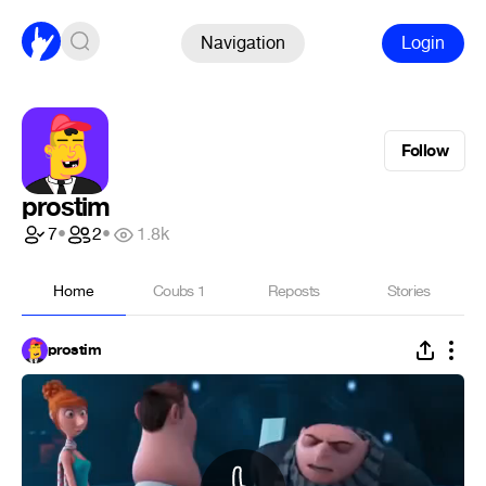
Navigation
Login
Follow
prostim
7
•
2
•
1.8k
Home
Coubs
1
Reposts
Stories
prostim