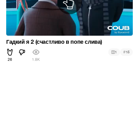
Гадкий я 2 (счастливо в попе слива)
#
1
15
26
1.8K