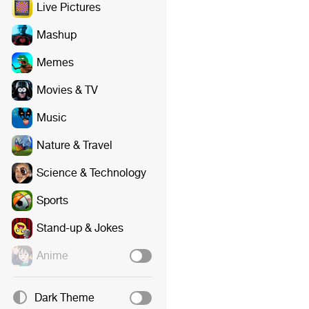
Live Pictures
Mashup
Memes
Movies & TV
Music
Nature & Travel
Science & Technology
Sports
Stand-up & Jokes
Anime
Dark Theme