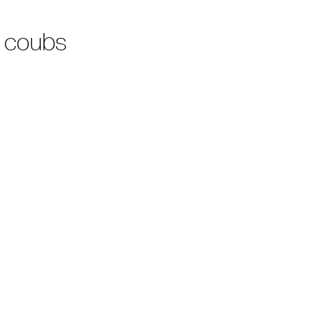
o coubs