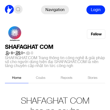
Navigation
Login
Follow
SHAFAGHAT COM
8
•
0
•
0
SHAFAGHAT.COM Trang thông tin công nghệ & giải pháp
số cho người dùng hiện đại SHAFAGHAT.COM là nền
tảng chuyên cập nhật tin tức công ngh
Home
Coubs
Reposts
Stories
SHAFAGHAT COM