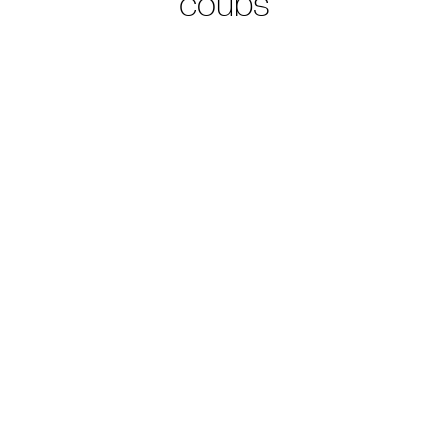
coubs