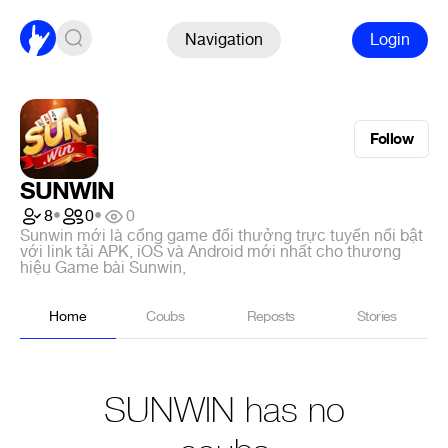
Navigation
Login
Follow
SUNWIN
8
•
0
•
0
Sunwin mới là cổng game đổi thưởng trực tuyến nổi bật
với link tải APK, iOS và Android mới nhất cho thương
hiệu Game bài Sunwin,
Home
Coubs
Reposts
Stories
SUNWIN has no