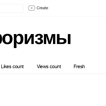
Create
форизмы
Likes count
Views count
Fresh