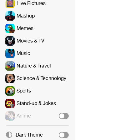
Live Pictures
Mashup
Memes
Movies & TV
Music
Nature & Travel
Science & Technology
Sports
Stand-up & Jokes
Anime
Dark Theme