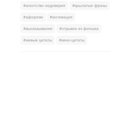
#агентство недоверия
#крылатые фразы
#афоризм
#мотивация
#высказывания
#отрывок из фильма
#живые цитаты
#кино-цитаты