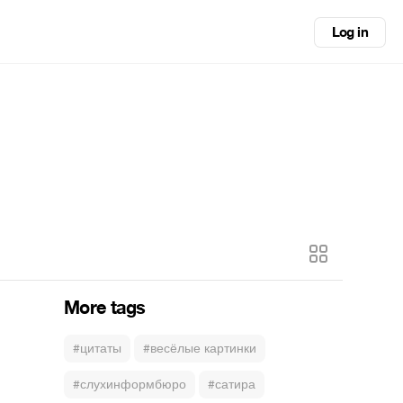
Log in
More tags
#цитаты
#весёлые картинки
#слухинформбюро
#сатира