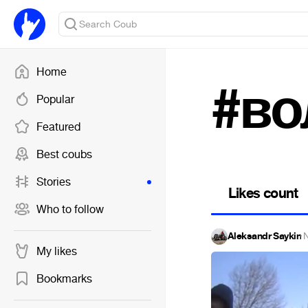
Home
#во
Popular
Featured
Best coubs
Stories
Likes count
Who to follow
Aleksandr Saykin
·
N
My likes
Bookmarks