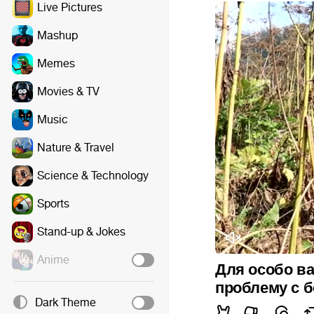
Live Pictures
Mashup
Memes
Movies & TV
Music
Nature & Travel
Science & Technology
Sports
Stand-up & Jokes
Anime
Для особо в
проблему с 
Dark Theme