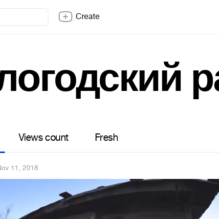
Create
логодский р
Views count
Fresh
ov 11, 2018