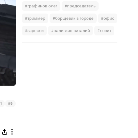
#графинов олег
#председатель
#триммер
#борщевик в городе
#офис
#заросли
#наливкин виталий
#ловит
#
1
8