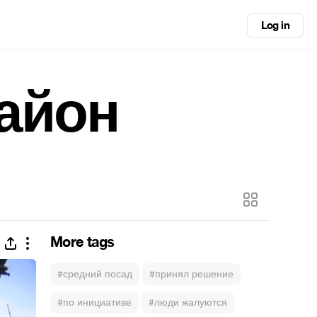
Log in
айон
More tags
#средний посад
#принял решение
#по инициативе
#люди жалуются