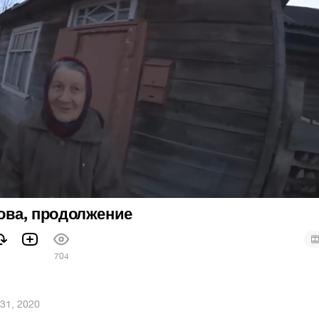
ова, продолжение
1
704
31, 2020