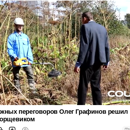
ажных переговоров Олег Графинов решил
борщевиком
1