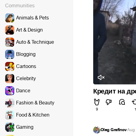
Communities
Animals & Pets
Art & Design
Auto & Technique
Blogging
Cartoons
Celebrity
Кредит на др
Dance
Fashion & Beauty
9
Food & Kitchen
Gaming
Oleg Grafinov
·
Aug 