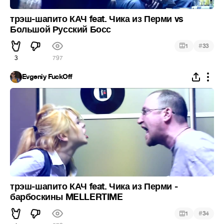
трэш-шапито КАЧ feat. Чика из Перми vs
Большой Русский Босс
#
1
33
3
797
Evgeniy FuckOff
трэш-шапито КАЧ feat. Чика из Перми -
барбоскины MELLERTIME
#
1
34