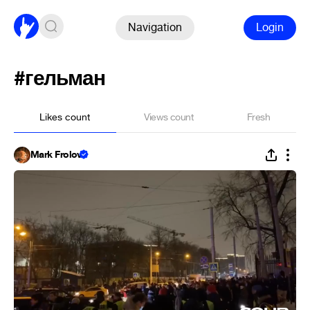
Navigation
Login
#гельман
Likes count
Views count
Fresh
Mark Frolov