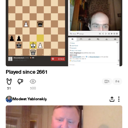
Played since 2661
#
1
4
51
500
Modest Yablonskiy