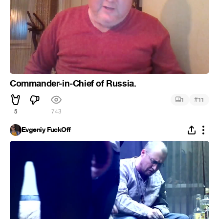
Commander-in-Chief of Russia.
#
1
11
5
743
Evgeniy FuckOff