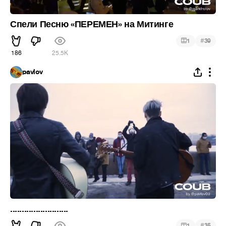
Спели Песню «ПЕРЕМЕН» на Митинге
#
1
39
186
25.5K
pavlov
.........................
#
1
35