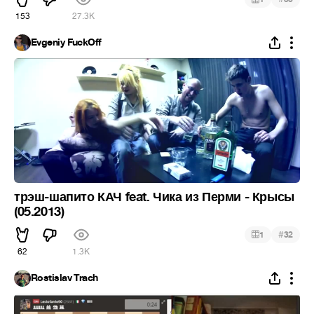
153
27.3K
Evgeniy FuckOff
трэш-шапито КАЧ feat. Чика из Перми - Крысы
(05.2013)
#
1
32
62
1.3K
Rostislav Trach