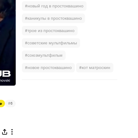
#новый год в простоквашино
#каникулы в простоквашино
#трое из простоквашино
#советские мультфильмы
#союзмультфильм
#новое простоквашино
#кот матроскин
#
p
6