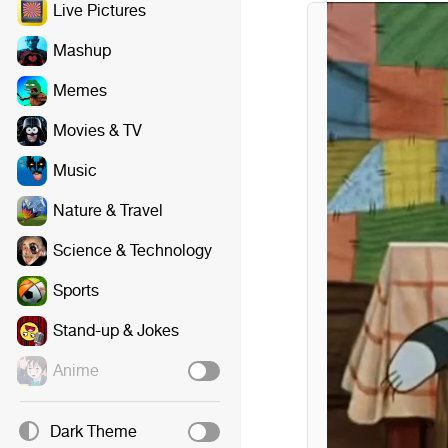
Live Pictures
Mashup
Memes
Movies & TV
Music
Nature & Travel
Science & Technology
Sports
Stand-up & Jokes
Anime
Dark Theme