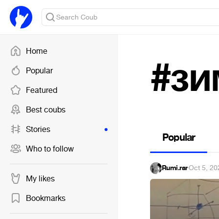
Home
#зи
Popular
Featured
Best coubs
Stories
Popular
Who to follow
Rumi.rar
·
Oct 5, 20
My likes
Bookmarks