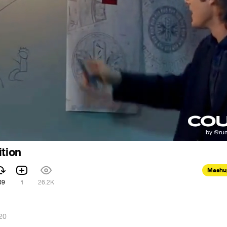
ition
Mashu
09
1
26.2K
20