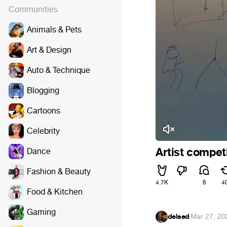
Communities
Animals & Pets
Art & Design
Auto & Technique
Blogging
Cartoons
Celebrity
Artist compet
Dance
Fashion & Beauty
4.7K
6
4
Food & Kitchen
Gaming
delsed
·
Mar 27, 20