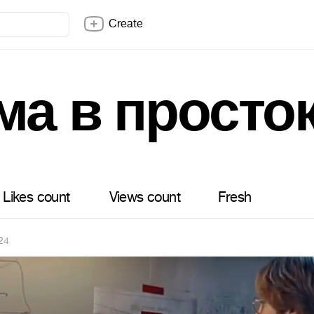
Create
ма в прост
Likes count
Views count
Fresh
24