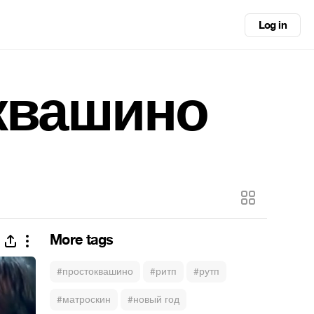
Log in
оквашино
More tags
#простоквашино
#ритп
#рутп
#матроскин
#новый год