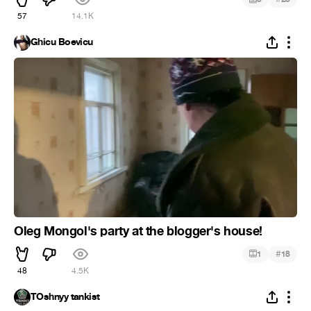
57
14.1K
Ghicu Boevicu
Oleg Mongol's party at the blogger's house!
#
1
18
48
4.5K
TOshnyy tankist