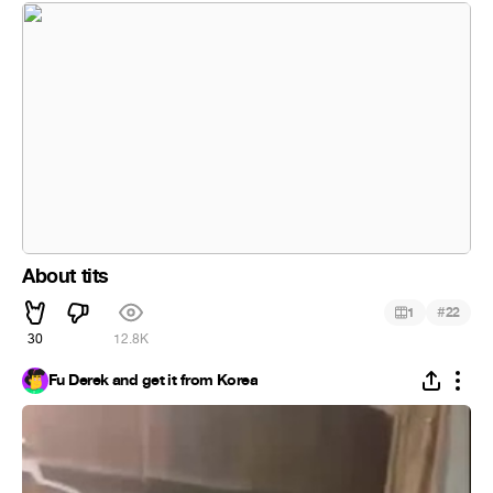
About tits
#
1
22
30
12.8K
Fu Derek and get it from Korea