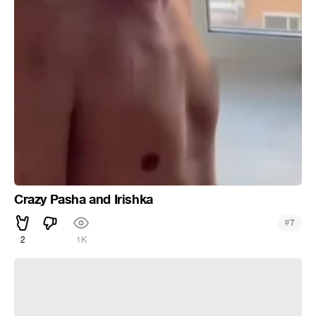
Crazy Pasha and Irishka
#
7
2
1K
Кругляшками накрошила