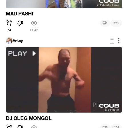
MAD PASHf
#
1
12
74
11.4K
Arkay
DJ OLEG MONGOL
#
3
28