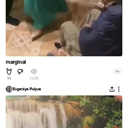
marginal
#
4
11
14.2K
Evgeniya Pulyus