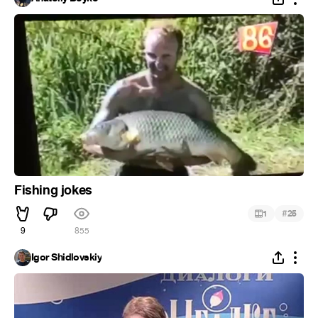
Fishing jokes
#
1
25
9
855
Igor Shidlovskiy