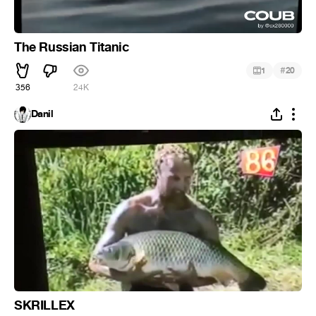
The Russian Titanic
#
1
20
356
24K
Danil
SKRILLEX