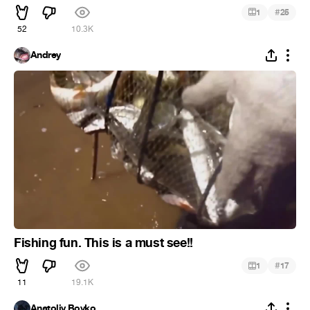
#
1
25
52
10.3K
Andrey
Fishing fun. This is a must see!!
#
1
17
11
19.1K
Anatoliy Boyko