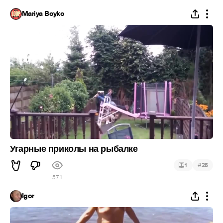
Mariya Boyko
Угарные приколы на рыбалке
#
1
25
571
Igor