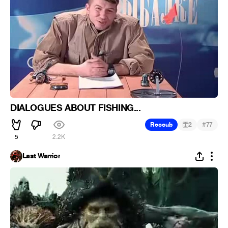
DIALOGUES ABOUT FISHING...
#
Recoub
2
77
5
2.2K
Last Warrior