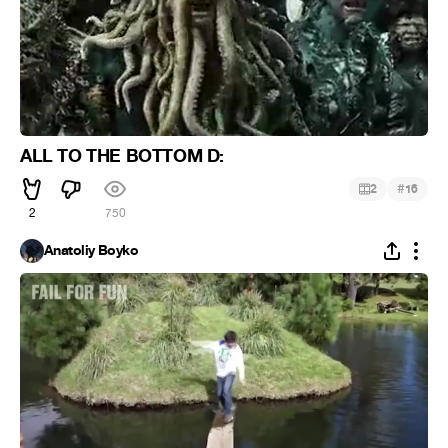
ALL TO THE BOTTOM D:
#
2
16
2
750
Anatoliy Boyko