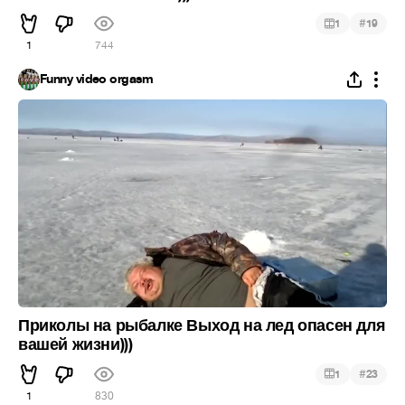
#
1
19
1
744
Funny video orgasm
Приколы на рыбалке Выход на лед опасен для
вашей жизни)))
#
1
23
1
830