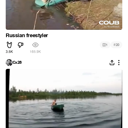
Russian freestyler
#
1
20
3.5K
165.9K
Cx28