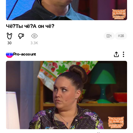
Чё?Ты чё?А он чё?
#
1
25
30
3.3K
Pro-account