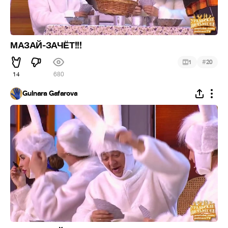
МАЗАЙ-ЗАЧЁТ!!!
#
1
20
14
680
Gulnara Gafarova