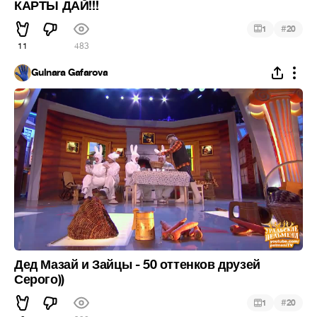
КАРТЫ ДАЙ!!!
#
1
20
11
483
Gulnara Gafarova
Дед Мазай и Зайцы - 50 оттенков друзей
Серого))
#
1
20