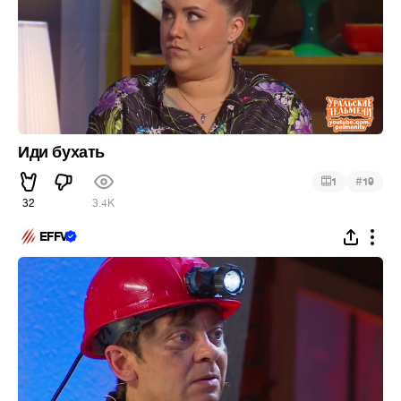
Иди бухать
#
1
19
32
3.4K
EFFV