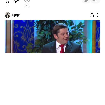
#
1
17
5
510
Highjin
Вы просто...
#
1
19
5
167
Devil_Zeldris