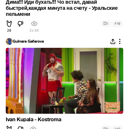
Дима!!! Иди бухать!!! Чо встал, давай
быстрей,каждая минута на счету - Уральские
пельмени
#
1
19
28
24.5K
Gulnara Gafarova
Ivan Kupala - Kostroma
#