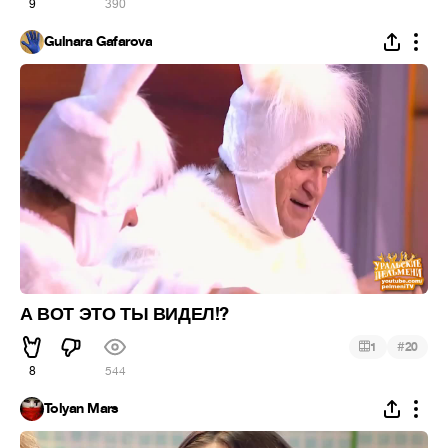
9
390
Gulnara Gafarova
А ВОТ ЭТО ТЫ ВИДЕЛ!?
#
1
20
8
544
Tolyan Mars