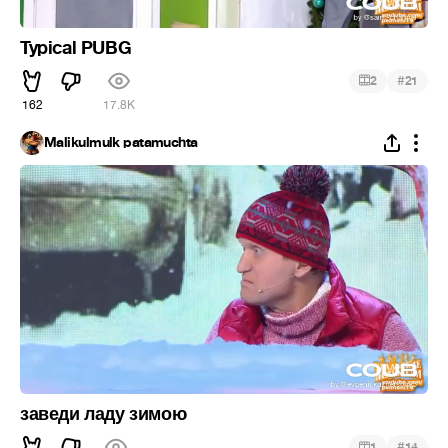
Typical PUBG
#
2
21
162
17.8K
Malikulmulk patamuchta
заведи ладу зимою
#
1
14