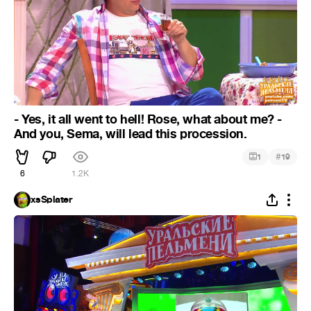
- Yes, it all went to hell! Rose, what about me? -
And you, Sema, will lead this procession.
#
1
19
6
1.2K
xsSplater ­