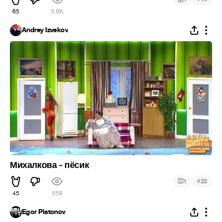
65
5.6K
Andrey Izvekov
Михалкова - пёсик
#
1
23
45
558
Egor Platonov