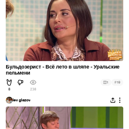
Бульдозерист - Всё лето в шляпе - Уральские
пельмени
#
1
19
8
238
lev glazov