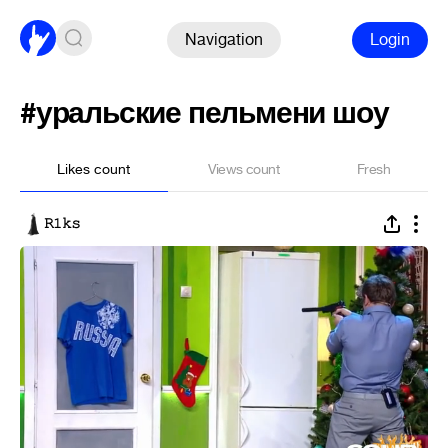
Navigation
Login
#уральские пельмени шоу
Likes count
Views count
Fresh
𝚁𝟷𝚔𝚜