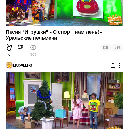
Песня "Игрушки" - О спорт, нам лень! -
Уральские пельмени
#
1
19
6
369
Er0pyLLIka