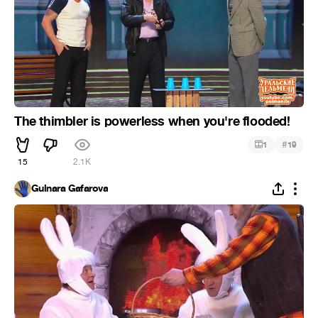
The thimbler is powerless when you're flooded!
#
1
19
15
2.1K
Gulnara Gafarova