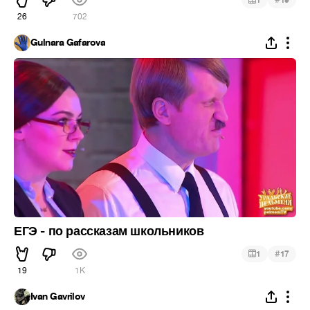
1
19
26
702
Gulnara Gafarova
ЕГЭ - по рассказам школьников
#
1
17
19
1K
Ivan Gavrilov