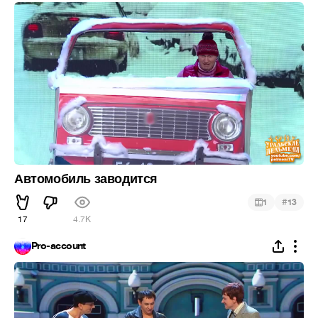
Автомобиль заводится
#
1
13
17
4.7K
Pro-account