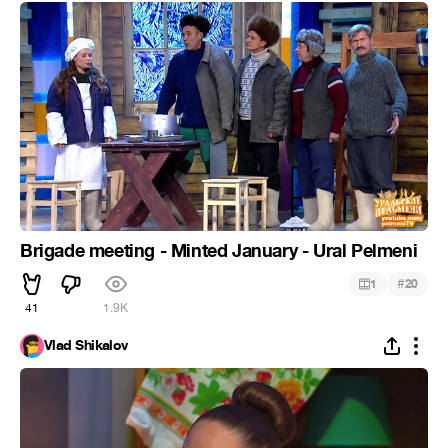
Brigade meeting - Minted January - Ural Pelmeni
#
1
20
41
1.9K
Vlad Shikalov