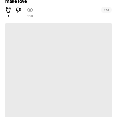
make love
#
13
1
256
تعقیب وگریز های پلیس ایران