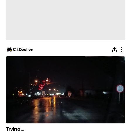
C.i.Dpolice
Trying...