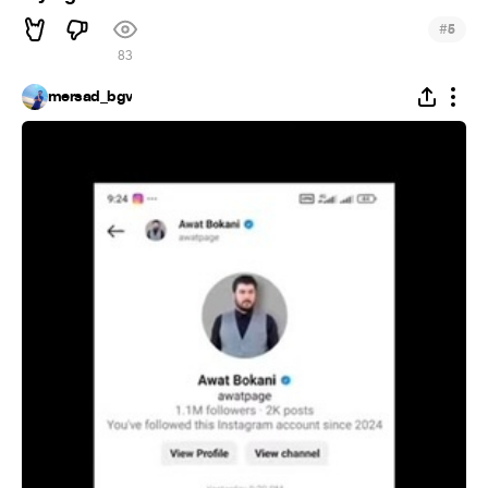
#
5
83
mersad_bgv