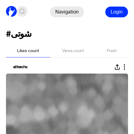
Navigation
Login
#شوتی
Likes count
Views count
Fresh
alitechx