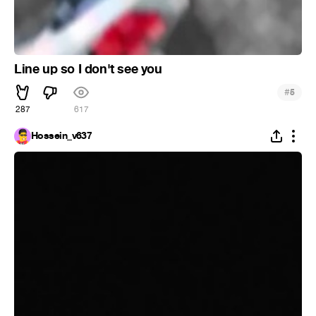
Line up so I don't see you
#
5
287
617
Hossein_v637