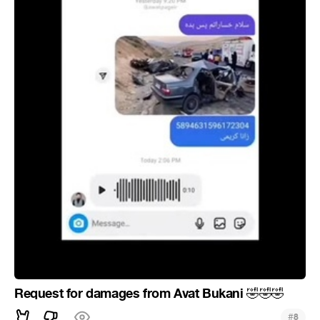
Request for damages from Avat Bukani
🤣
🤣
🤣
#
8