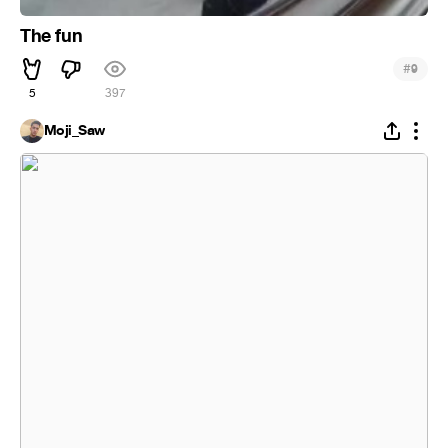
The fun
#
9
5
397
Moji_Saw