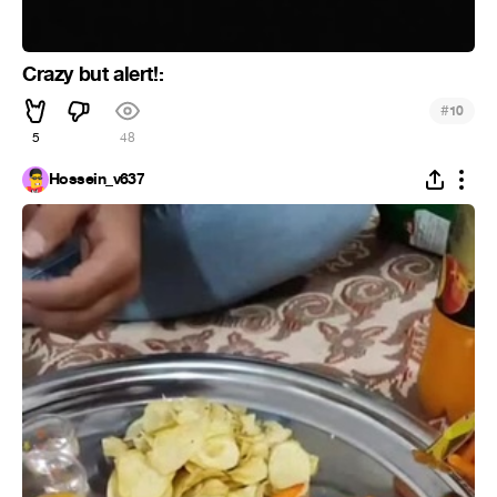
Crazy but alert!:
#
10
5
48
Hossein_v637