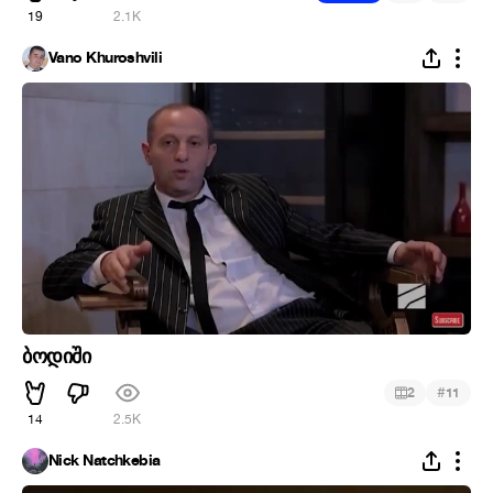
19
2.1K
Vano Khuroshvili
ბოდიში
#
2
11
14
2.5K
Nick Natchkebia