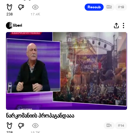
#
Recoub
2
19
238
17.4K
liberi
ნარკომანიის პროპაგანდააა
#
1
14
228
15.2K