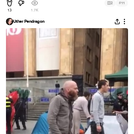
#
2
11
13
1.7K
Uther Pendragon