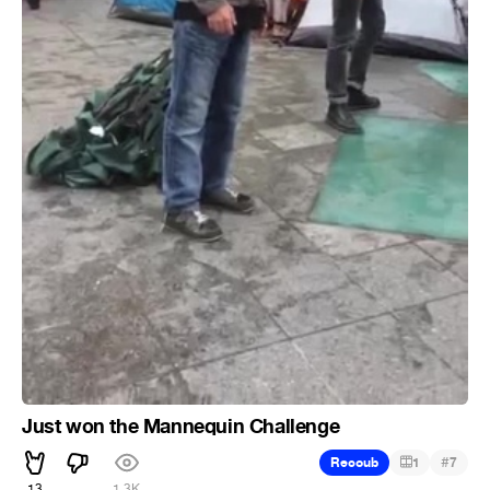
Just won the Mannequin Challenge
#
Recoub
1
7
13
1.3K