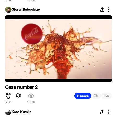
Giorgi Babucidze
Case number 2
#
Recoub
4
20
206
16.3K
Kote Kutalia