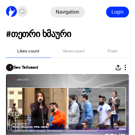
Navigation
Login
#თეთრი ხმაური
Likes count
Views count
Fresh
Seo Tsilosani