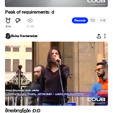
Peak of requirements: d
#
Recoub
2
19
314
15.3K
Buka Kavtaradze
მოთხოვნები :D:D