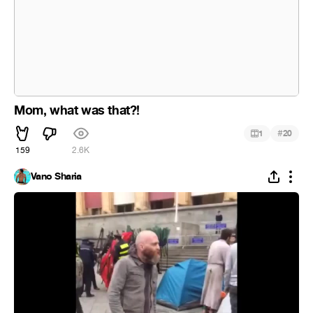
Mom, what was that?!
#
1
20
159
2.6K
Vano Sharia