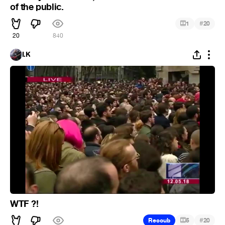
of the public.
#
1
20
20
840
I.K
WTF ?!
#
Recoub
5
20