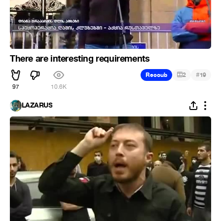
There are interesting requirements
#
Recoub
2
19
97
10.6K
LAZARUS