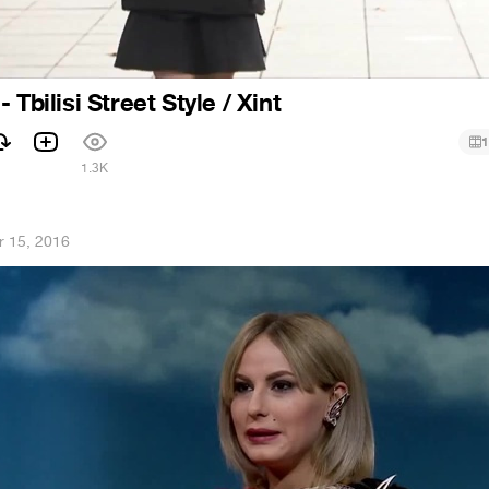
 Tbilisi Street Style / Xint
1
1.3K
r 15, 2016