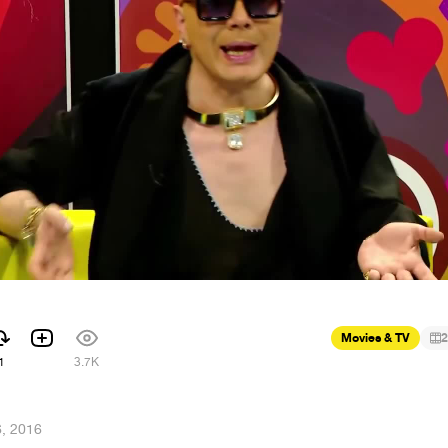
Movies & TV
2
1
3.7K
, 2016