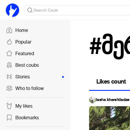
Home
#მე
Popular
Featured
Best coubs
Stories
Likes count
Who to follow
lasha kharshiladze
My likes
Bookmarks