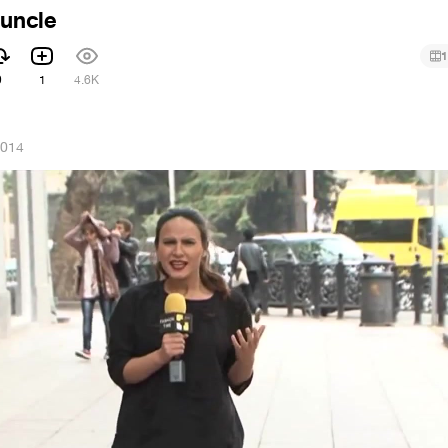
 uncle
1
9
1
4.6K
2014