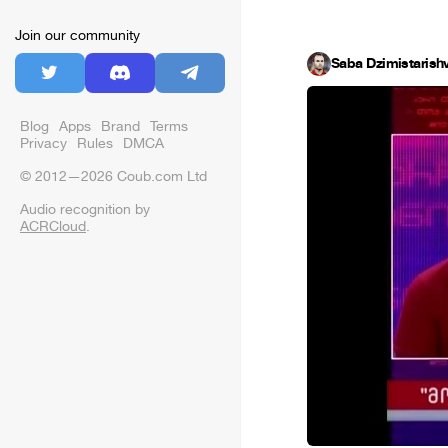
Join our community
Saba Dzimistarishvi
Blog
Apps
Brand
Terms
Privacy
Rules
DMCA
© 2012—2026 Coub.com Ltd
Audio recognition by
ACRCloud
.