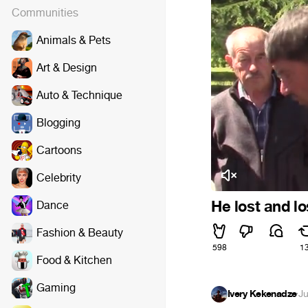
Communities
Animals & Pets
Art & Design
Auto & Technique
Blogging
Cartoons
Celebrity
He lost and l
Dance
Fashion & Beauty
598
1
Food & Kitchen
Gaming
Ivery Kekenadze
·
Ju