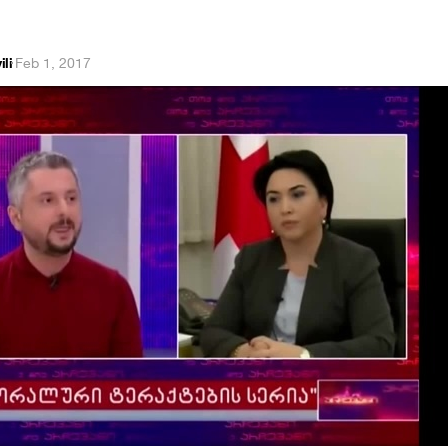
li
·
Feb 1, 2017