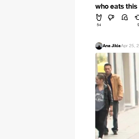
who eats this
54
Ana Jikia
·
Apr 25, 