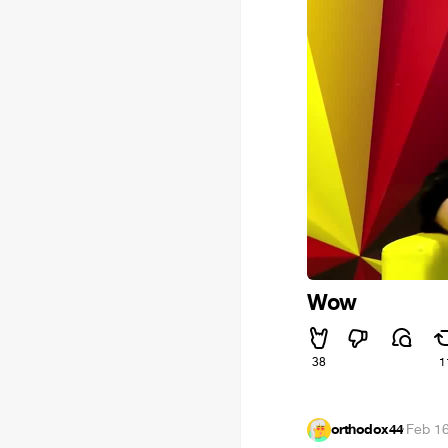
Wow
38
1
orthodox44
·
Feb 16