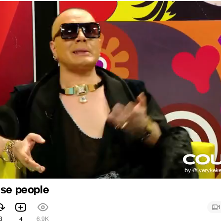
ese people
1
3
4
6.9K