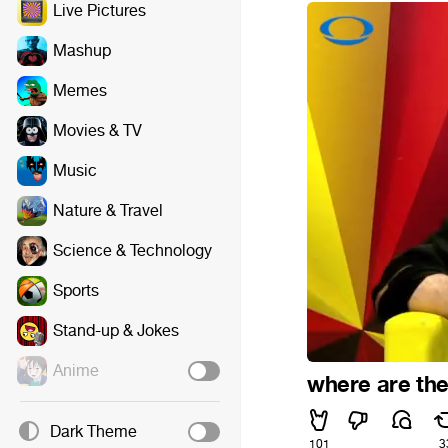
Live Pictures
Mashup
Memes
Movies & TV
Music
Nature & Travel
Science & Technology
Sports
Stand-up & Jokes
Anime
where are th
Dark Theme
101
3