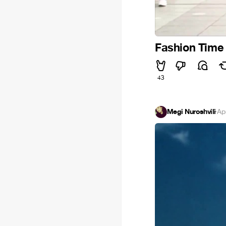
Fashion Time -
43
Megi Nuroshvili
·
Ap