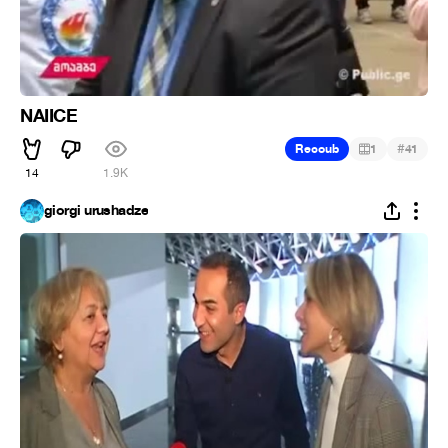
NAIICE
#
Recoub
1
41
14
1.9K
giorgi urushadze