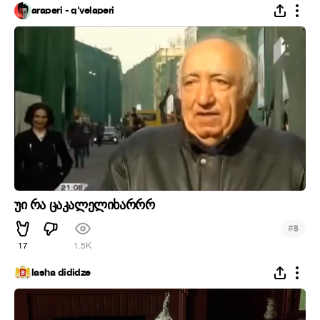
araperi - q'velaperi
უი რა ცაკალელიხარრრ
#
8
17
1.5K
lasha dididze