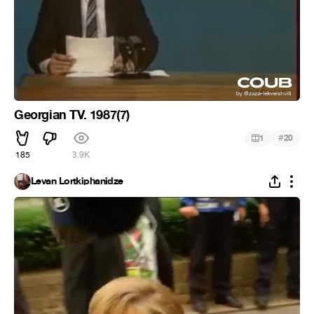
Georgian TV. 1987(7)
#
1
20
185
3.9K
Levan Lortkiphanidze