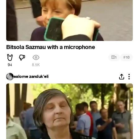
Bitsola Sazmau with a microphone
#
1
10
94
8.5K
salome zanduk'eli