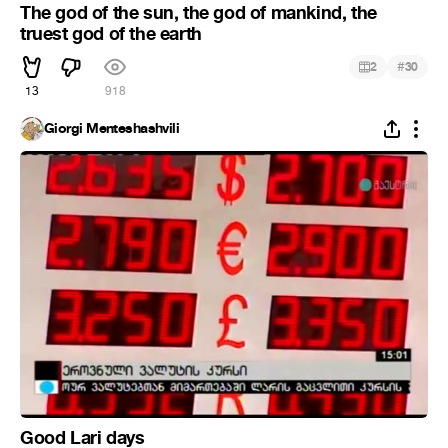
The god of the sun, the god of mankind, the
truest god of the earth
#
2
30
13
918
Giorgi Menteshashvili
Good Lari days