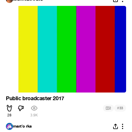
Public broadcaster 2017
#
2
33
28
3.9K
mart'o rka