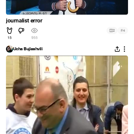
journalist error
#
2
4
15
955
Ucha Bujiashvili