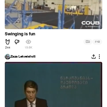
Swinging is fun
#
2
19
244
19.6K
Zaza Lekveishvili