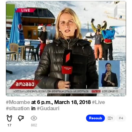
#Moambe
at 6 p.m., March 18, 2018
#Live
#situation
in
#Gudauri
#
Recoub
1
4
17
862