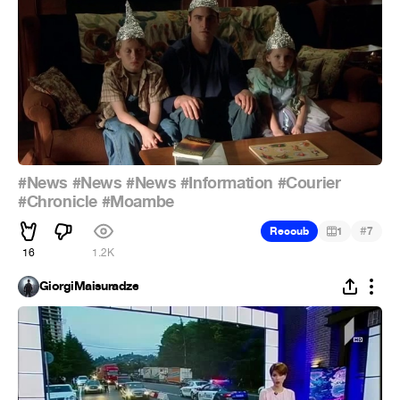
#News
#News
#News
#Information
#Courier
#Chronicle
#Moambe
#
Recoub
1
7
16
1.2K
GiorgiMaisuradze