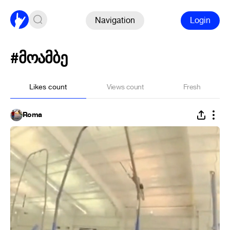
Navigation
Login
#მოამბე
Likes count
Views count
Fresh
Roma