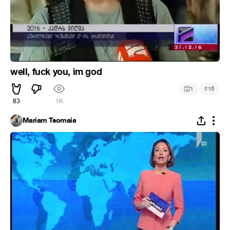
well, fuck you, im god
#
1
16
83
1K
Mariam Tsomaia