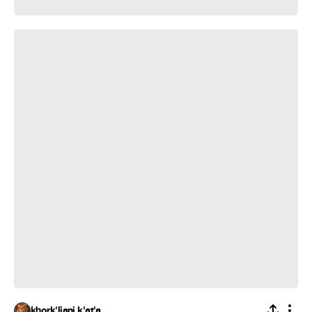
აზნაური კომედი შოუ/ინფლაცია
khork'liani k'at'a