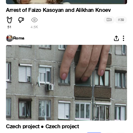
Arrest of Faizo Kasoyan and Alikhan Knoev
#
3
39
51
4.5K
Roma
Czech project ● Czech project