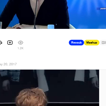
Recoub
Mashup
2
1.2K
y 20, 2017