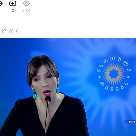
8
2
2.3K
 27, 2018