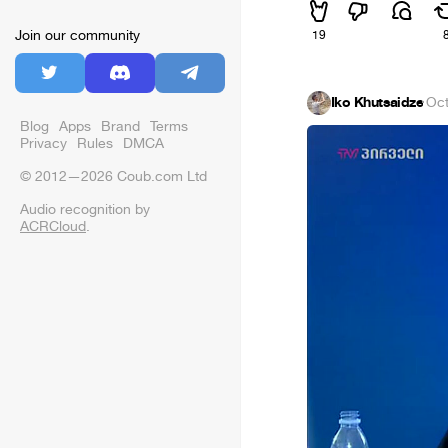
Join our community
19
Iko Khutsaidze
·
Oct
Blog
Apps
Brand
Terms
Privacy
Rules
DMCA
© 2012—2026 Coub.com Ltd
Audio recognition by
ACRCloud
.