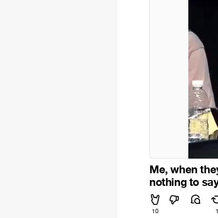
Me, when they
nothing to sa
10