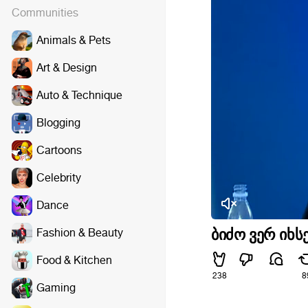
Communities
Animals & Pets
Art & Design
Auto & Technique
Blogging
Cartoons
Celebrity
Dance
Fashion & Beauty
ბიძო ვერ იხს
Food & Kitchen
238
8
Gaming