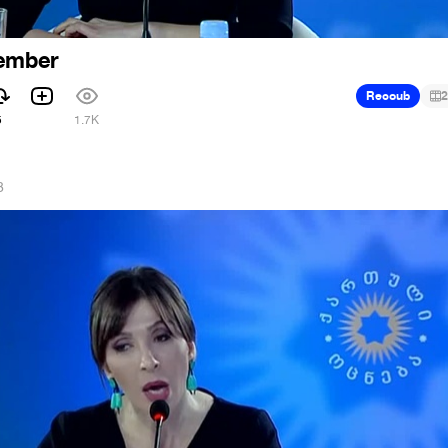
member
Recoub
2
5
1.7K
8