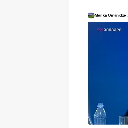
Marika Omanidze
·