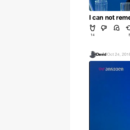
I can not re
14
David
·
Oct 24, 201