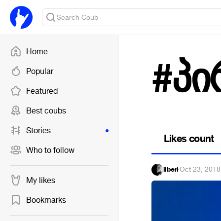
Home
#პი
Popular
Featured
Best coubs
Stories
Likes count
Who to follow
liberi
·
Oct 23, 2018
My likes
Bookmarks