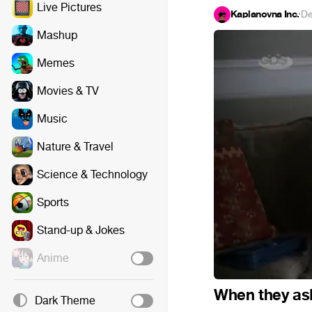
Live Pictures
Kaplanovna Inc.
·
De
Mashup
Memes
Movies & TV
Music
Nature & Travel
Science & Technology
Sports
Stand-up & Jokes
Anime
When they ask
Dark Theme