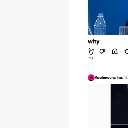
why
13
Kaplanovna Inc.
·
Ma