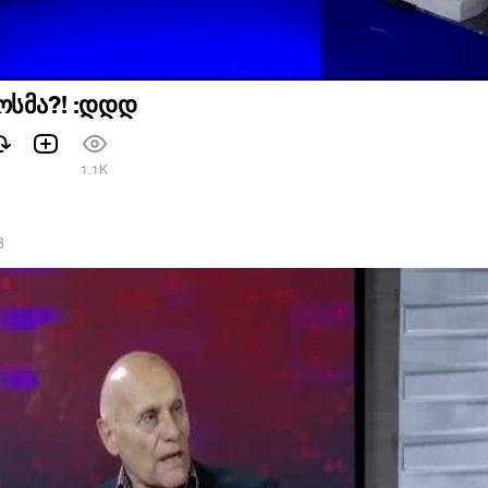
ოსმა?! :დდდ
1
1.1K
8