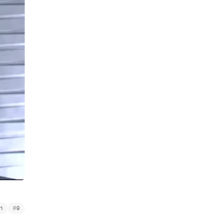
#
1
9