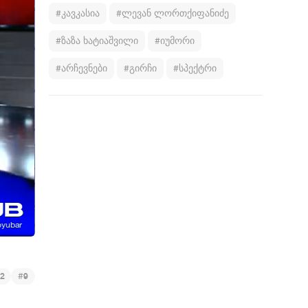
#კავკასია
#ლევან ლორთქიფანიძე
#ზაზა ხატიაშვილი
#იუმორი
#არჩევნები
#გირჩი
#სპექტრი
#
2
9