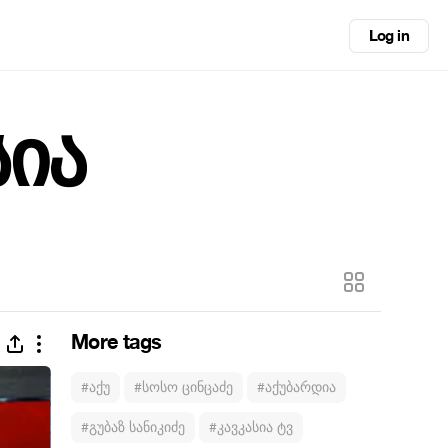
Log in
სია
More tags
#აქუ
#სოსო ცინცაძე
#აქუბარდია
#გუბაზ სანიკიძე
#კავკასია ტვ