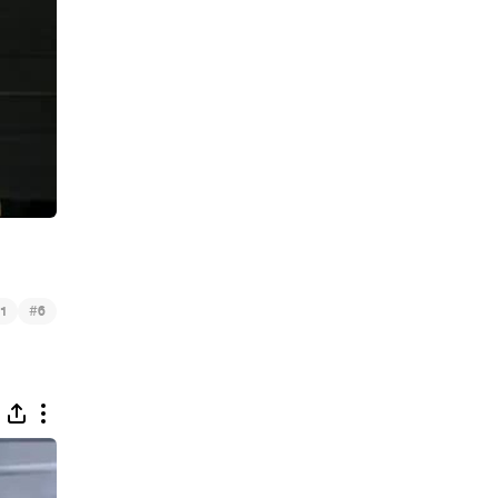
#
1
6