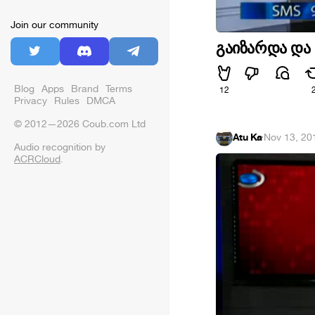
Join our community
გაიზარდა და 
Blog
Apps
Brand
Terms
12
Privacy
Rules
DMCA
© 2012—2026 Coub.com Ltd
Atu Ka
·
Nov 13, 20
Audio recognition by
ACRCloud
.