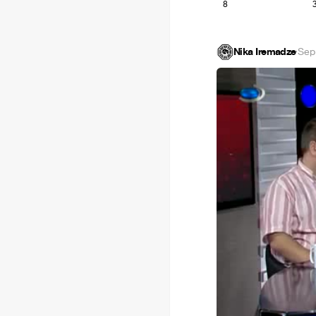
8
Nika Iremadze
·
Sep