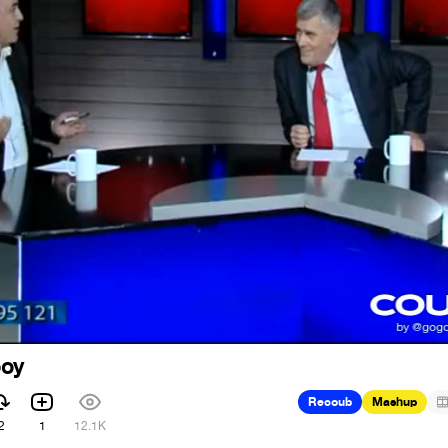
boy
Recoub
Mashup
2
1
12.1K