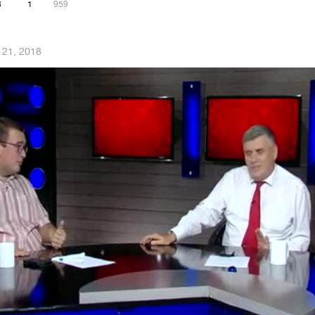
3
1
959
 21, 2018