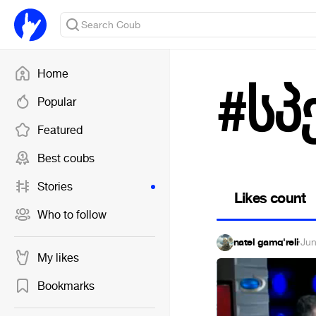
Home
#სპ
Popular
Featured
Best coubs
Stories
Likes count
Who to follow
natel gamq'reli
·
Jun
My likes
Bookmarks