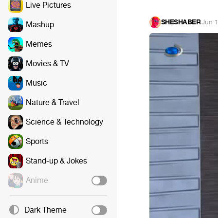
Live Pictures
SHESHABER
·
Jun 
Mashup
Memes
Movies & TV
Music
Nature & Travel
Science & Technology
Sports
Stand-up & Jokes
Anime
Dark Theme