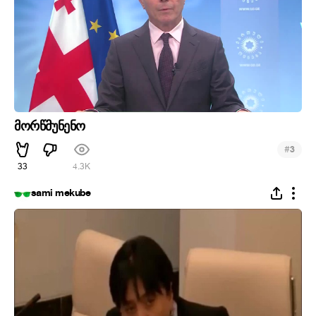
მორწმუნენო
#
3
33
4.3K
sami mekube