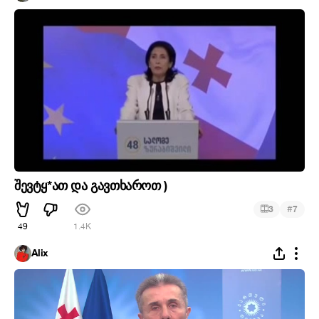
შევტყ*ათ და გავთხაროთ )
#
3
7
49
1.4K
Alix