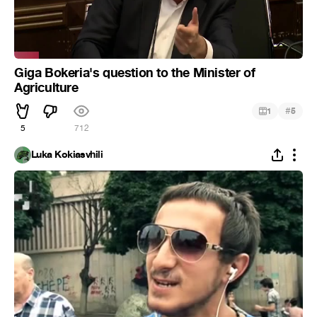
Giga Bokeria's question to the Minister of
Agriculture
#
1
5
5
712
Luka Kokiasvhili