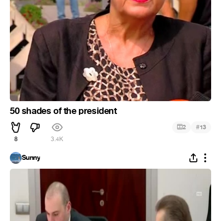
50 shades of the president
#
2
13
8
3.4K
Sunny