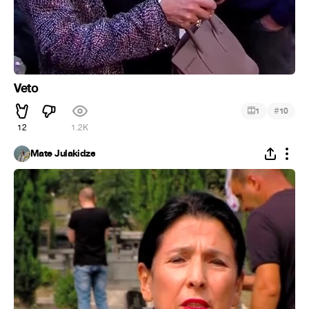
Veto
#
1
10
12
1.2K
Mate Julakidze