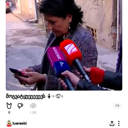
მოგვატყუეეეეეეს
🤷
♀
🤦
♀
#
9
6
1.5K
luarsabi