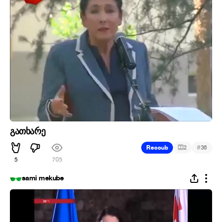
გათხარე
#
Recoub
2
36
5
705
sami mekube