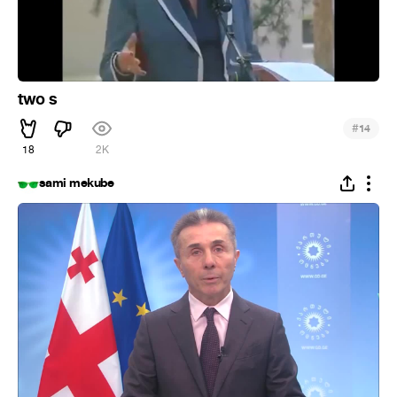
two s
#
14
18
2K
sami mekube