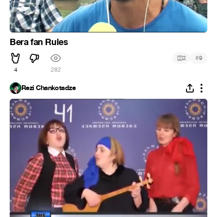
Bera fan Rules
#
2
9
4
282
Rezi Chankotadze