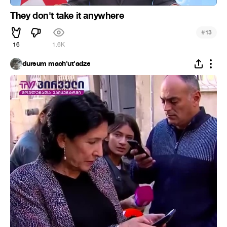
They don't take it anywhere
#
13
16
1.6K
dursum mach'ut'adze