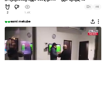
#
1
6
2
1.4K
sami mekube
ხაინდრავა ამღერდა
#
13
2
1.5K