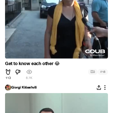
Get to know each other
😂
#
2
18
113
6.7K
Giorgi Kitiashvili