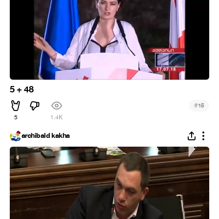
5 + 48
#
15
5
1.4K
archibald kakha