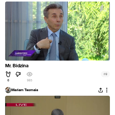
Mr. Bidzina
#
9
6
985
Mariam Tsomaia