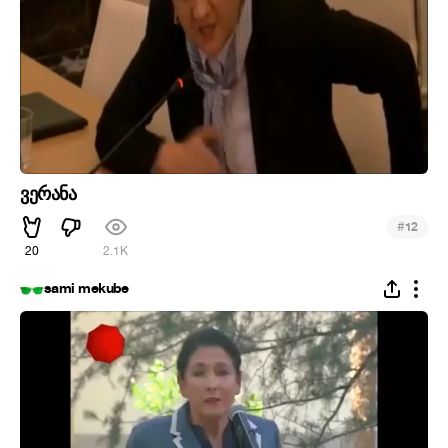
ვერანა
#
12
20
2.1K
sami mekube