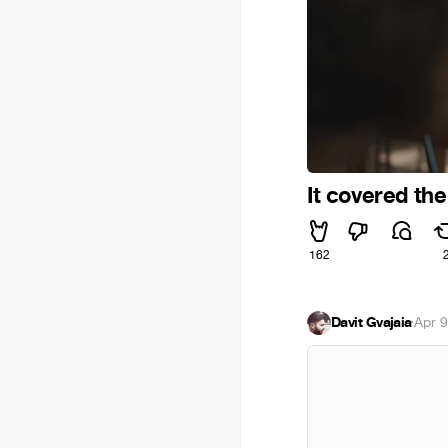
It covered th
162
Davit Gvajaia
·
Apr 9