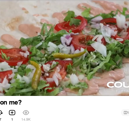
 on me?
1
7
1
14.9K