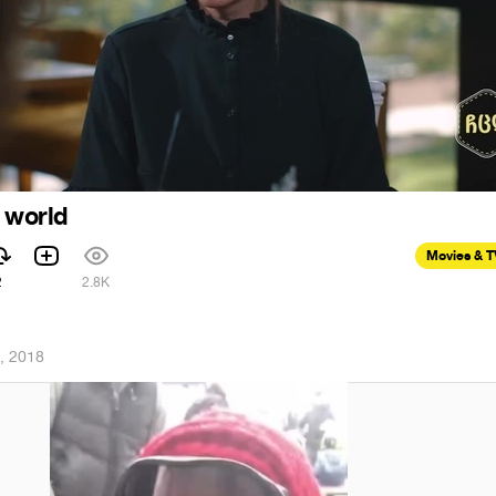
e world
Movies & 
2
2.8K
, 2018