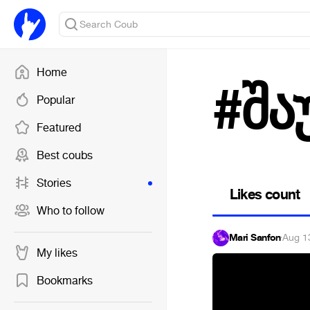
Home
#შა
Popular
Featured
Best coubs
Stories
Likes count
Who to follow
Mari Sanfon
·
Aug 1
My likes
Bookmarks