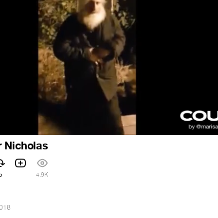
r Nicholas
5
4.9K
2018