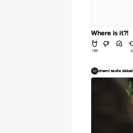
Where is it?!
190
4
chemi tsolis dakal