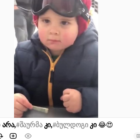
ი
არა,
#შაურმა
კი,
#ბულდოგი
კი
😂
😍