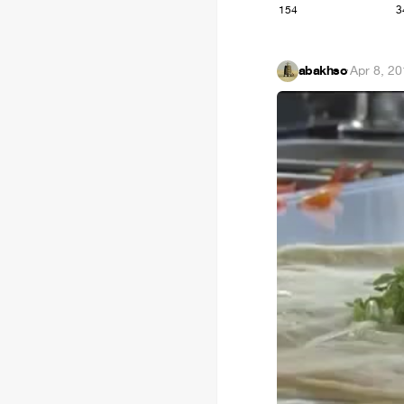
154
3
abakhso
·
Apr 8, 2