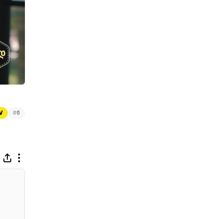
#
TV
6