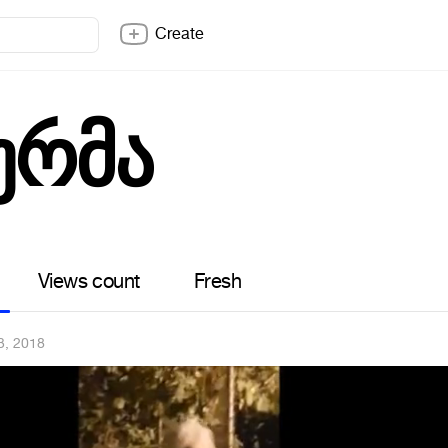
Create
ურმა
Views count
Fresh
3, 2018