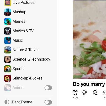
Live Pictures
Mashup
Memes
Movies & TV
Music
Nature & Travel
Science & Technology
Sports
Stand-up & Jokes
Do you marry
Anime
199
5
Dark Theme