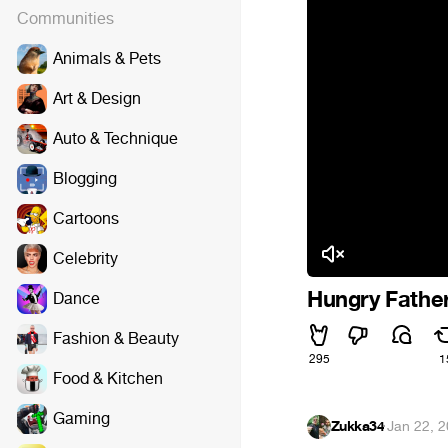
Communities
Animals & Pets
Art & Design
Auto & Technique
Blogging
Cartoons
Celebrity
Hungry Fathe
Dance
Fashion & Beauty
295
1
Food & Kitchen
Gaming
Zukka34
·
Jan 22, 