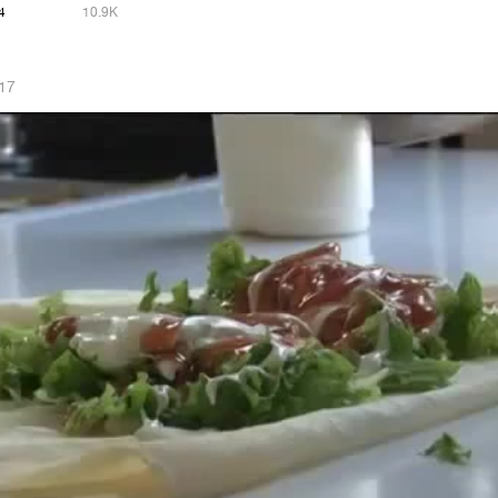
4
10.9K
017